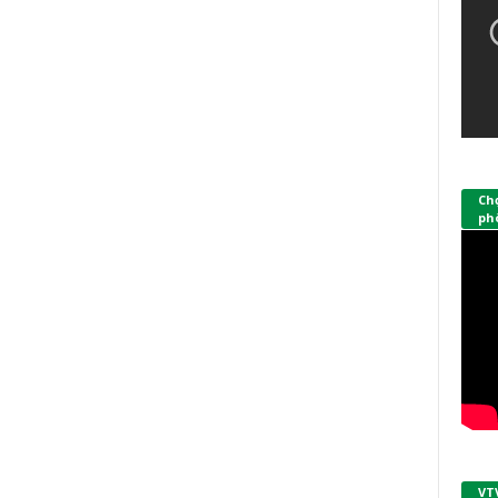
Ch
phò
VT