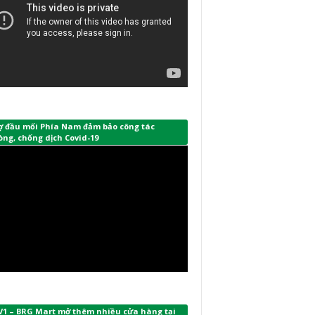
ợ đầu mối Phía Nam đảm bảo công tác
ng, chống dịch Covid-19
V1 – BRG Mart mở thêm nhiều cửa hàng tại