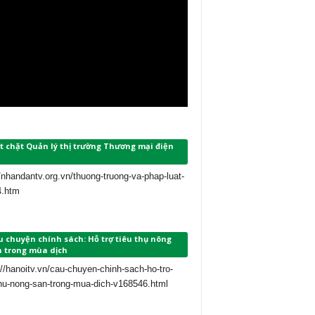
t chặt Quản lý thị trường Thương mại điện
//nhandantv.org.vn/thuong-truong-va-phap-luat-
4.htm
 chuyện chính sách: Hỗ trợ tiêu thụ nông
n trong mùa dịch
://hanoitv.vn/cau-chuyen-chinh-sach-ho-tro-
thu-nong-san-trong-mua-dich-v168546.html