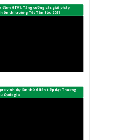
a đàm HTV1: Tăng cường các giải pháp
h ổn thị trường Tết Tân Sửu 2021
ro vinh dự lần thứ 6 liên tiếp đạt Thương
ệu Quốc gia