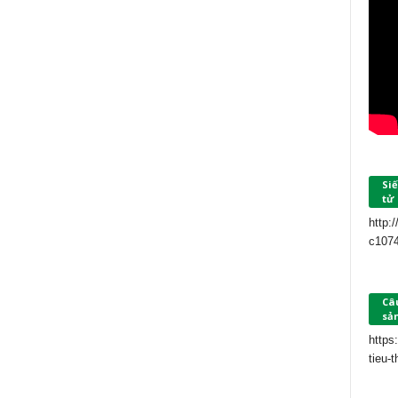
Siế
tử
http:
c107
Câu
sả
https
tieu-