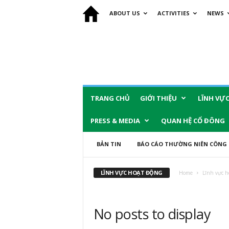
ABOUT US
ACTIVITIES
NEWS
TRANG CHỦ
GIỚI THIỆU
LĨNH VỰ
PRESS & MEDIA
QUAN HỆ CỔ ĐÔNG
BẢN TIN
BÁO CÁO THƯỜNG NIÊN CÔNG 
LĨNH VỰC HOẠT ĐỘNG
Home
Lĩnh vực h
No posts to display