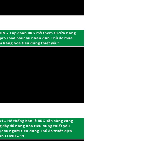
HN – Tập đoàn BRG mở thêm 10 cửa hàng
pro Food phục vụ nhân dân Thủ đô mua
m hàng hóa tiêu dùng thiết yếu”
V1 – Hệ thống bán lẻ BRG sẵn sàng cung
 đầy đủ hàng hóa tiêu dùng thiết yếu
c vụ người tiêu dùng Thủ đô trước dịch
nh COVID – 19