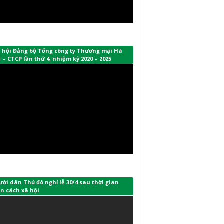
i hội Đảng bộ Tổng công ty Thương mại Hà
 – CTCP lần thứ 4, nhiệm kỳ 2020 – 2025
ời dân Thủ đô nghỉ lễ 30/4 sau thời gian
n cách xã hội