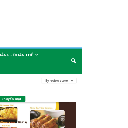
ĐẢNG – ĐOÀN THỂ
By review score
n khuyến mại