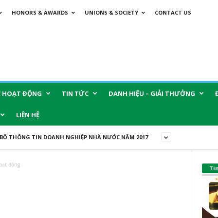
HONORS & AWARDS
UNIONS & SOCIETY
CONTACT US
C HOẠT ĐỘNG
TIN TỨC
DANH HIỆU – GIẢI THƯỞNG
LIÊN HỆ
BỐ THÔNG TIN DOANH NGHIỆP NHÀ NƯỚC NĂM 2017
oạt động
Ti