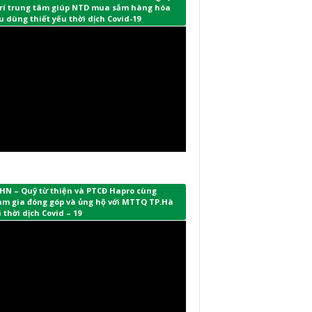
 trí trung tâm giúp NTD mua sắm hàng hóa
u dùng thiết yếu thời dịch Covid-19
HN – Quỹ từ thiện và PTCĐ Hapro cùng
am gia đóng góp và ủng hộ với MTTQ TP.Hà
 thời dịch Covid – 19