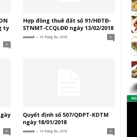
TDN
Hợp đồng thuê đất số 91/HĐTĐ-
g ty
STNMT-CCQLĐĐ ngày 13/02/2018
namnh
-
14 Tháng Ba, 2018
0
0
Đảm
ngày
Quyết định số 507/QĐPT-KDTM
ngày 18/01/2018
0
namnh
-
14 Tháng Ba, 2018
0