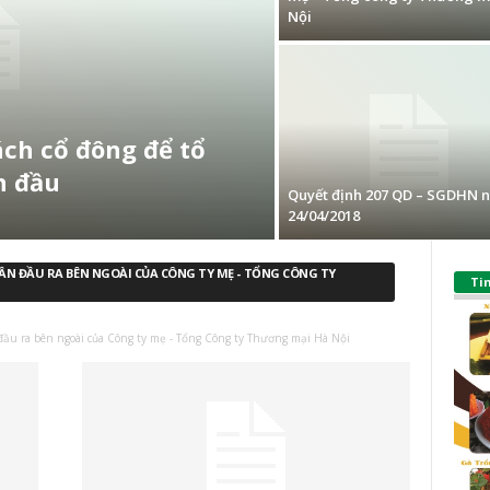
Nội
ch cổ đông để tổ
n đầu
Quyết định 207 QD – SGDHN 
24/04/2018
ẦN ĐẦU RA BÊN NGOÀI CỦA CÔNG TY MẸ - TỔNG CÔNG TY
Ti
đầu ra bên ngoài của Công ty mẹ - Tổng Công ty Thương mại Hà Nội