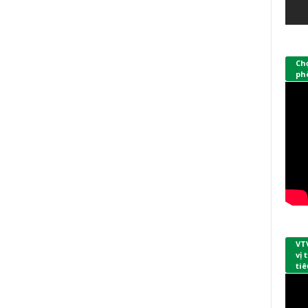
Ch
phò
VT
vị
tiê