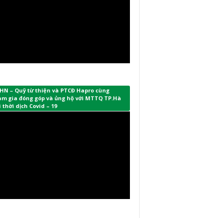
HN – Quỹ từ thiện và PTCĐ Hapro cùng
am gia đóng góp và ủng hộ với MTTQ TP.Hà
 thời dịch Covid – 19