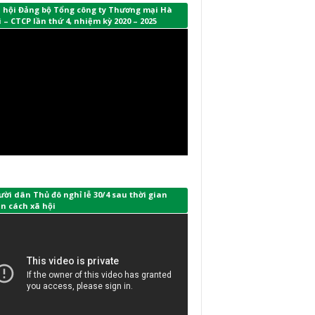
i hội Đảng bộ Tổng công ty Thương mại Hà
 – CTCP lần thứ 4, nhiệm kỳ 2020 – 2025
ời dân Thủ đô nghỉ lễ 30/4 sau thời gian
n cách xã hội