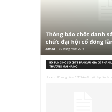
Thông báo chốt danh sá
chức đại hội cổ đông lầ
namnh
-
30 Tháng Năm, 2018
BỔ SUNG HỒ SƠ CBTT BÁN ĐẤU GIÁ CỔ PHẦN L
THƯƠNG MẠI HÀ NỘI
Home
Bổ sung hồ sơ CBTT bán đấu giá cổ phần lần 