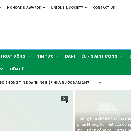
HONORS & AWARDS
UNIONS & SOCIETY
CONTACT US
C HOẠT ĐỘNG
TIN TỨC
DANH HIỆU – GIẢI THƯỞNG
LIÊN HỆ
BỐ THÔNG TIN DOANH NGHIỆP NHÀ NƯỚC NĂM 2017
0
Thông báo chào bán thỏa th
phần không bán hết của Công
mẹ – Tổng công ty Thương m