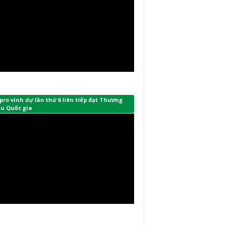
ro vinh dự lần thứ 6 liên tiếp đạt Thương
ệu Quốc gia