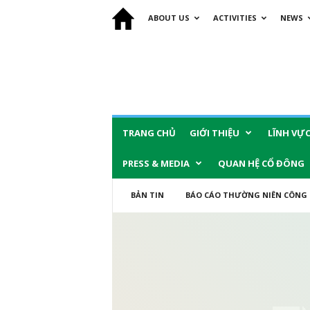
ABOUT US
ACTIVITIES
NEWS
TRANG CHỦ
GIỚI THIỆU
LĨNH VỰ
PRESS & MEDIA
QUAN HỆ CỔ ĐÔNG
BẢN TIN
BÁO CÁO THƯỜNG NIÊN CÔNG 