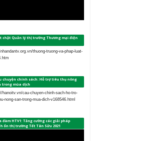
t chặt Quản lý thị trường Thương mại điện
//nhandantv.org.vn/thuong-truong-va-phap-luat-
4.htm
 chuyện chính sách: Hỗ trợ tiêu thụ nông
n trong mùa dịch
://hanoitv.vn/cau-chuyen-chinh-sach-ho-tro-
thu-nong-san-trong-mua-dich-v168546.html
a đàm HTV1: Tăng cường các giải pháp
h ổn thị trường Tết Tân Sửu 2021