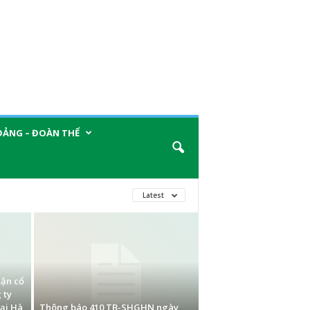
ĐẢNG – ĐOÀN THỂ
Latest
uận cổ
 ty
ại Hà
Thông báo 410 TB-SHGHN ngày