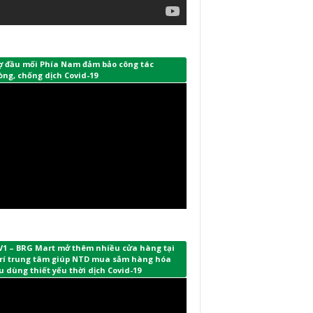
ợ đầu mối Phía Nam đảm bảo công tác
ng, chống dịch Covid-19
V1 – BRG Mart mở thêm nhiều cửa hàng tại
 trí trung tâm giúp NTD mua sắm hàng hóa
u dùng thiết yếu thời dịch Covid-19