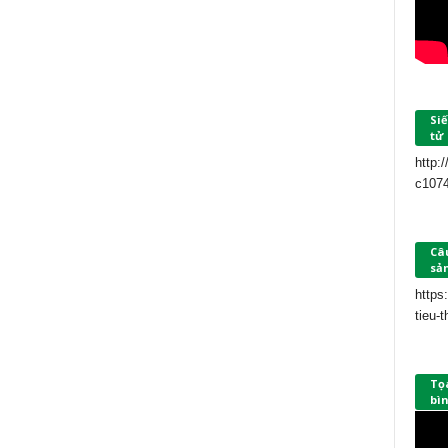
Siế
tử
http:
c107
Câu
sả
https
tieu-
Tọ
bìn