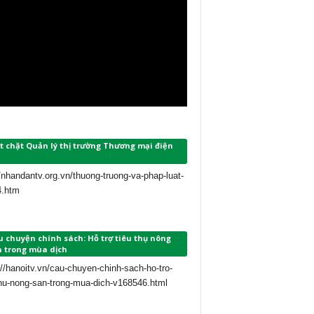
t chặt Quản lý thị trường Thương mại điện
//nhandantv.org.vn/thuong-truong-va-phap-luat-
4.htm
 chuyện chính sách: Hỗ trợ tiêu thụ nông
n trong mùa dịch
://hanoitv.vn/cau-chuyen-chinh-sach-ho-tro-
thu-nong-san-trong-mua-dich-v168546.html