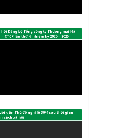
i hội Đảng bộ Tổng công ty Thương mại Hà
 – CTCP lần thứ 4, nhiệm kỳ 2020 – 2025
ời dân Thủ đô nghỉ lễ 30/4 sau thời gian
n cách xã hội