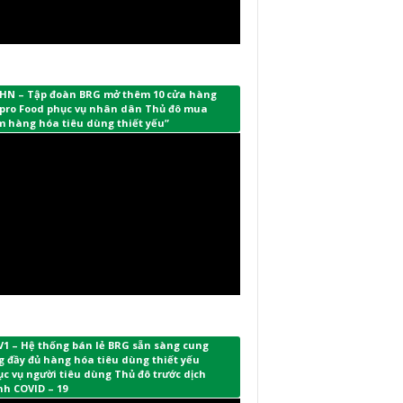
HN – Tập đoàn BRG mở thêm 10 cửa hàng
pro Food phục vụ nhân dân Thủ đô mua
m hàng hóa tiêu dùng thiết yếu”
V1 – Hệ thống bán lẻ BRG sẵn sàng cung
 đầy đủ hàng hóa tiêu dùng thiết yếu
c vụ người tiêu dùng Thủ đô trước dịch
nh COVID – 19