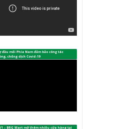
ợ đầu mối Phía Nam đảm bảo công tác
ng, chống dịch Covid-19
V1 – BRG Mart mở thêm nhiều cửa hàng tại