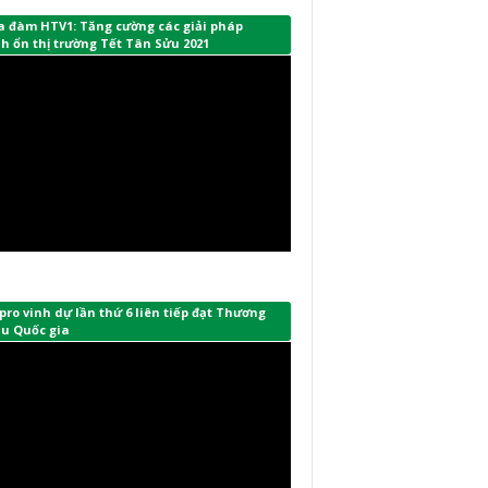
a đàm HTV1: Tăng cường các giải pháp
h ổn thị trường Tết Tân Sửu 2021
ro vinh dự lần thứ 6 liên tiếp đạt Thương
ệu Quốc gia