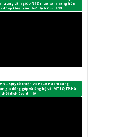
 trí trung tâm giúp NTD mua sắm hàng hóa
u dùng thiết yếu thời dịch Covid-19
HN – Quỹ từ thiện và PTCĐ Hapro cùng
am gia đóng góp và ủng hộ với MTTQ TP.Hà
 thời dịch Covid – 19