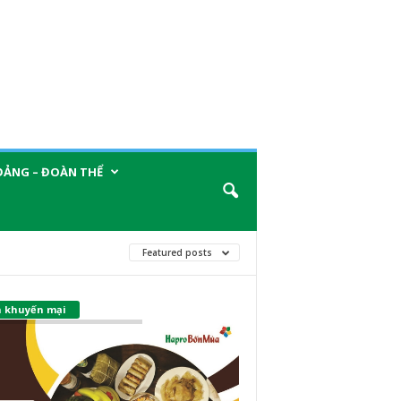
ĐẢNG – ĐOÀN THỂ
Featured posts
n khuyến mại