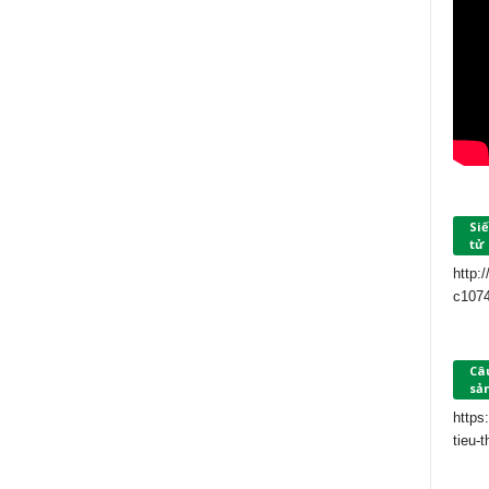
Siế
tử
http:
c107
Câu
sả
https
tieu-