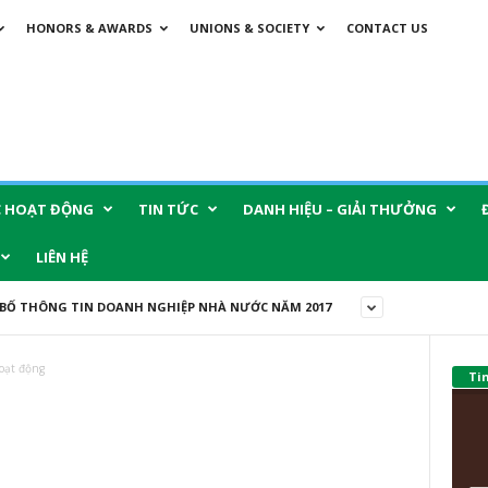
HONORS & AWARDS
UNIONS & SOCIETY
CONTACT US
C HOẠT ĐỘNG
TIN TỨC
DANH HIỆU – GIẢI THƯỞNG
LIÊN HỆ
BỐ THÔNG TIN DOANH NGHIỆP NHÀ NƯỚC NĂM 2017
oạt động
Ti