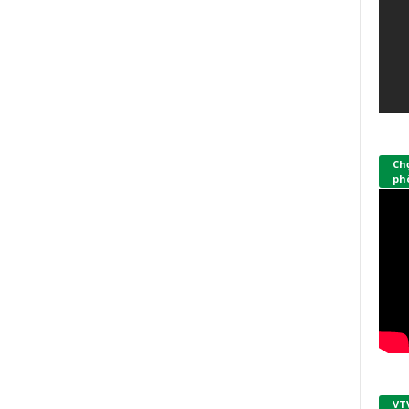
Ch
phò
VT