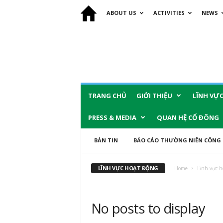
ABOUT US
ACTIVITIES
NEWS
TRANG CHỦ
GIỚI THIỆU
LĨNH VỰ
PRESS & MEDIA
QUAN HỆ CỔ ĐÔNG
BẢN TIN
BÁO CÁO THƯỜNG NIÊN CÔNG 
LĨNH VỰC HOẠT ĐỘNG
Home
Lĩnh vực h
No posts to display