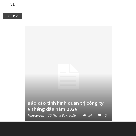
31
« Th7
Công văn 
sau thuế
Báo cáo tình hình quản trị công ty
hơn 10% v
6 tháng đầu năm 2026.
so với cùn
haprogroup
-
30 Tháng Bảy, 2026
54
0
haprogroup
-