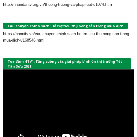
http://nhandantv.org.vn/thuong-truong-va-phap-luat-c1074.htm
Câu chuyện chính sách: Hỗ trợ tiêu thụ nông sản trong mùa dịch
https://hanoitv.vn/cau-chuyen-chinh-sach-ho-tro-tieu-thu-nong-san-trong-
mua-dich-v168546.html
Tọa đàm HTV1: Tăng cường các giải pháp bình ổn thị trường Tết
Tân Sửu 2021