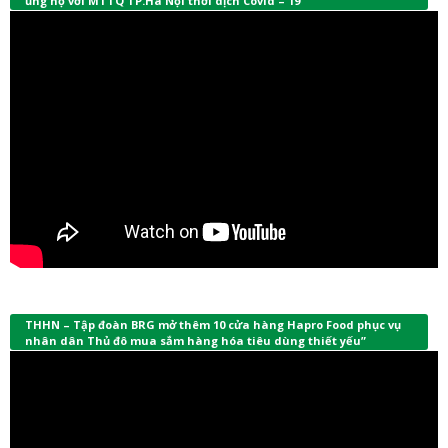
ủng hộ với MTTQ TP.Hà Nội thời dịch Covid – 19
THHN – Tập đoàn BRG mở thêm 10 cửa hàng Hapro Food phục vụ
nhân dân Thủ đô mua sắm hàng hóa tiêu dùng thiết yếu”