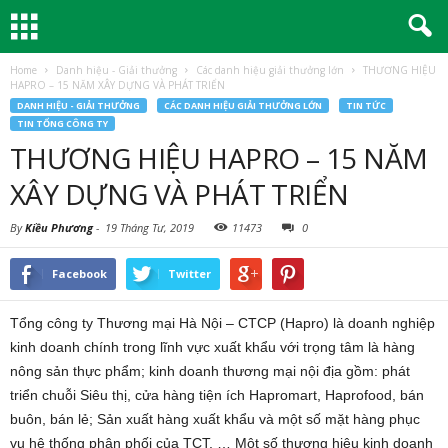
Home
Danh hiệu - Giải thưởng
Các danh hiệu giải thưởng lớn
THƯƠNG HIỆU
HAPRO – 15 NĂM XÂY DỰNG VÀ PHÁT TRIỂN
DANH HIỆU - GIẢI THƯỞNG
CÁC DANH HIỆU GIẢI THƯỞNG LỚN
TIN TỨC
TIN TỔNG CÔNG TY
THƯƠNG HIỆU HAPRO – 15 NĂM
XÂY DỰNG VÀ PHÁT TRIỂN
By
Kiều Phương
-
19 Tháng Tư, 2019
11473
0
Facebook
Twitter
Tổng công ty Thương mại Hà Nội – CTCP (Hapro) là doanh nghiệp
kinh doanh chính trong lĩnh vực xuất khẩu với trọng tâm là hàng
nông sản thực phẩm; kinh doanh thương mại nội địa gồm: phát
triển chuỗi Siêu thị, cửa hàng tiện ích Hapromart, Haprofood, bán
buôn, bán lẻ; Sản xuất hàng xuất khẩu và một số mặt hàng phục
vụ hệ thống phân phối của TCT, … Một số thương hiệu kinh doanh