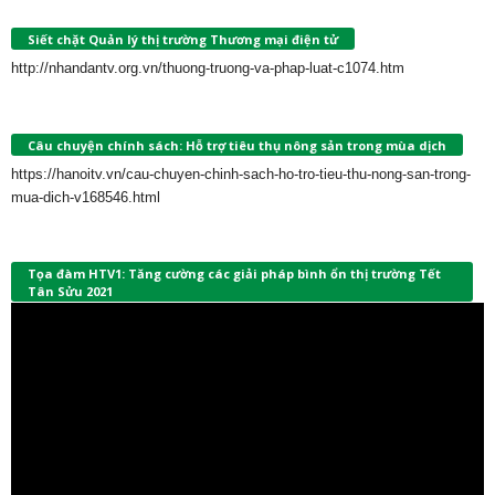
Siết chặt Quản lý thị trường Thương mại điện tử
http://nhandantv.org.vn/thuong-truong-va-phap-luat-c1074.htm
Câu chuyện chính sách: Hỗ trợ tiêu thụ nông sản trong mùa dịch
https://hanoitv.vn/cau-chuyen-chinh-sach-ho-tro-tieu-thu-nong-san-trong-
mua-dich-v168546.html
Tọa đàm HTV1: Tăng cường các giải pháp bình ổn thị trường Tết
Tân Sửu 2021