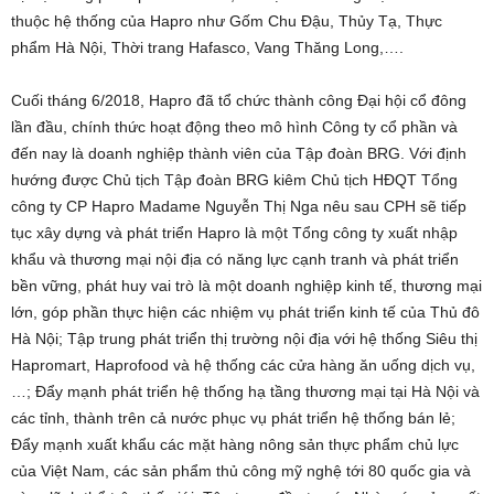
thuộc hệ thống của Hapro như Gốm Chu Đậu, Thủy Tạ, Thực
phẩm Hà Nội, Thời trang Hafasco, Vang Thăng Long,….
Cuối tháng 6/2018, Hapro đã tổ chức thành công Đại hội cổ đông
lần đầu, chính thức hoạt động theo mô hình Công ty cổ phần và
đến nay là doanh nghiệp thành viên của Tập đoàn BRG. Với định
hướng được Chủ tịch Tập đoàn BRG kiêm Chủ tịch HĐQT Tổng
công ty CP Hapro Madame Nguyễn Thị Nga nêu sau CPH sẽ tiếp
tục xây dựng và phát triển Hapro là một Tổng công ty xuất nhập
khẩu và thương mại nội địa có năng lực cạnh tranh và phát triển
bền vững, phát huy vai trò là một doanh nghiệp kinh tế, thương mại
lớn, góp phần thực hiện các nhiệm vụ phát triển kinh tế của Thủ đô
Hà Nội; Tập trung phát triển thị trường nội địa với hệ thống Siêu thị
Hapromart, Haprofood và hệ thống các cửa hàng ăn uống dịch vụ,
…; Đẩy mạnh phát triển hệ thống hạ tầng thương mại tại Hà Nội và
các tỉnh, thành trên cả nước phục vụ phát triển hệ thống bán lẻ;
Đẩy mạnh xuất khẩu các mặt hàng nông sản thực phẩm chủ lực
của Việt Nam, các sản phẩm thủ công mỹ nghệ tới 80 quốc gia và