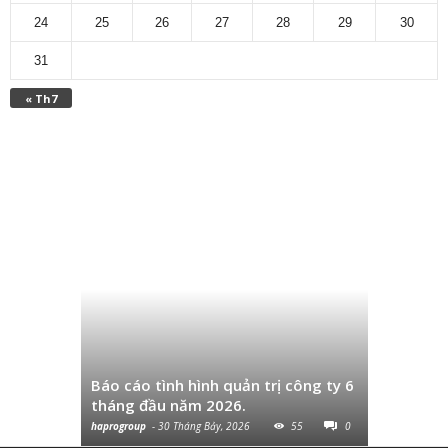
24
25
26
27
28
29
30
31
« Th7
Công văn 
thuế Quý
Báo cáo tình hình quản trị công ty 6
và chuyển
tháng đầu năm 2026.
cùng...
haprogroup
-
30 Tháng Bảy, 2026
55
0
haprogroup
-