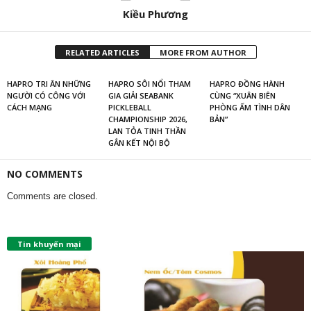
Kiều Phương
RELATED ARTICLES
MORE FROM AUTHOR
HAPRO TRI ÂN NHỮNG
HAPRO SÔI NỔI THAM
HAPRO ĐỒNG HÀNH
NGƯỜI CÓ CÔNG VỚI
GIA GIẢI SEABANK
CÙNG “XUÂN BIÊN
CÁCH MẠNG
PICKLEBALL
PHÒNG ẤM TÌNH DÂN
CHAMPIONSHIP 2026,
BẢN”
LAN TỎA TINH THẦN
GẮN KẾT NỘI BỘ
NO COMMENTS
Comments are closed.
Tin khuyến mại