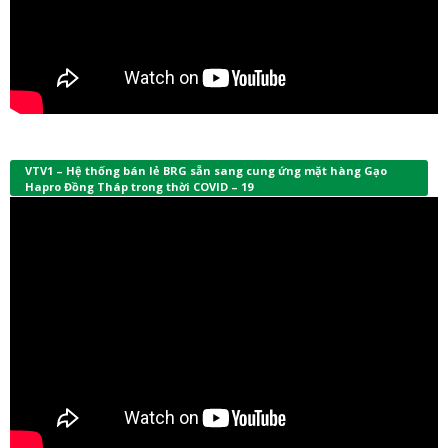
VTV1 – Hệ thống bán lẻ BRG sẵn sang cung ứng mặt hàng Gạo
Hapro Đồng Tháp trong thời COVID – 19