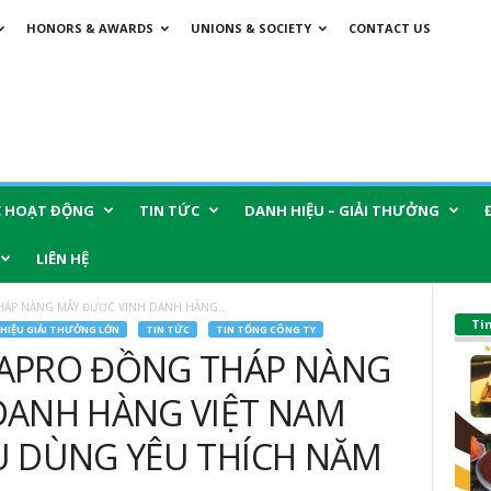
HONORS & AWARDS
UNIONS & SOCIETY
CONTACT US
C HOẠT ĐỘNG
TIN TỨC
DANH HIỆU – GIẢI THƯỞNG
LIÊN HỆ
ÁP NÀNG MÂY ĐƯỢC VINH DANH HÀNG...
Ti
HIỆU GIẢI THƯỞNG LỚN
TIN TỨC
TIN TỔNG CÔNG TY
APRO ĐỒNG THÁP NÀNG
DANH HÀNG VIỆT NAM
U DÙNG YÊU THÍCH NĂM