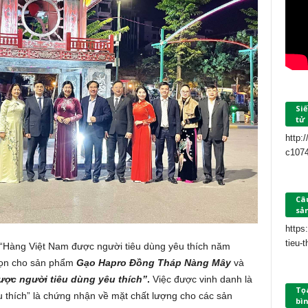
Siế
tử
http:
c107
Câu
sả
https
tieu-
 “Hàng Việt Nam được người tiêu dùng yêu thích năm
họn cho sản phẩm
Gạo Hapro Đồng Tháp Nàng Mây
và
ược người tiêu dùng yêu thích”
.
Việc được vinh danh là
Tọ
 thích” là chứng nhận về mặt chất lượng cho các sản
bìn