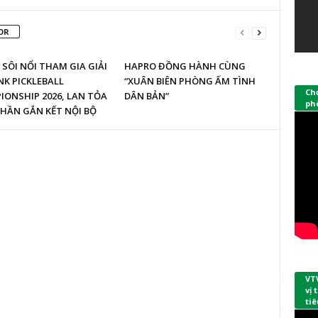
OR
SÔI NỔI THAM GIA GIẢI
HAPRO ĐỒNG HÀNH CÙNG
K PICKLEBALL
“XUÂN BIÊN PHÒNG ẤM TÌNH
Ch
ONSHIP 2026, LAN TỎA
DÂN BẢN”
phò
HẦN GẮN KẾT NỘI BỘ
VT
vị
tiê