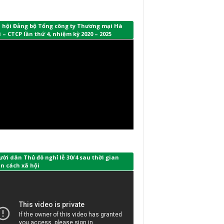
i hội Đảng bộ Tổng công ty Thương mại Hà
 – CTCP lần thứ 4, nhiệm kỳ 2020 – 2025
ời dân Thủ đô nghỉ lễ 30/4 sau thời gian
n cách xã hội