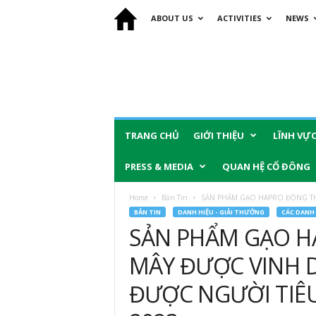
ABOUT US
ACTIVITIES
NEWS
TRANG CHỦ
GIỚI THIỆU
LĨNH VỰ
PRESS & MEDIA
QUAN HỆ CỔ ĐÔNG
Home
Bản Tin
SẢN PHẨM GẠO HAPRO ĐỒNG TH
BẢN TIN
DANH HIỆU - GIẢI THƯỞNG
CÁC DANH 
SẢN PHẨM GẠO H
MÂY ĐƯỢC VINH 
ĐƯỢC NGƯỜI TIÊ