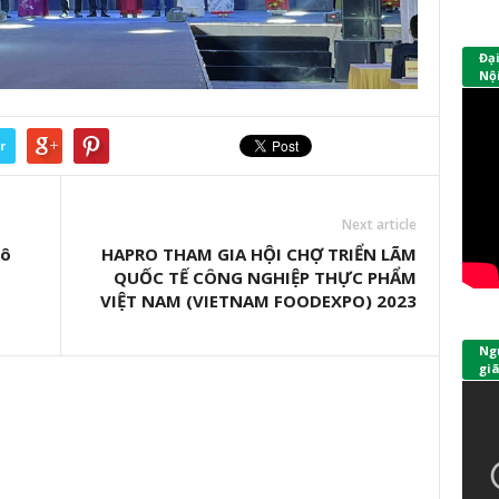
Đạ
Nội
r
Next article
tô
HAPRO THAM GIA HỘI CHỢ TRIỂN LÃM
QUỐC TẾ CÔNG NGHIỆP THỰC PHẨM
VIỆT NAM (VIETNAM FOODEXPO) 2023
Ngư
giã