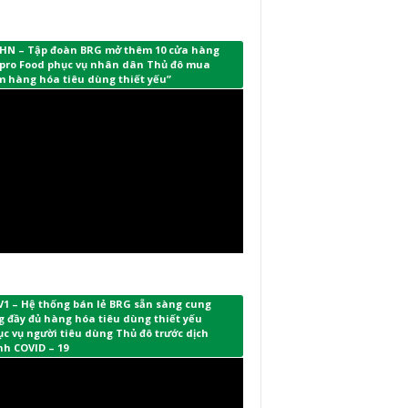
HN – Tập đoàn BRG mở thêm 10 cửa hàng
pro Food phục vụ nhân dân Thủ đô mua
m hàng hóa tiêu dùng thiết yếu”
V1 – Hệ thống bán lẻ BRG sẵn sàng cung
 đầy đủ hàng hóa tiêu dùng thiết yếu
c vụ người tiêu dùng Thủ đô trước dịch
nh COVID – 19