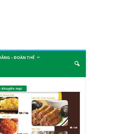
ĐẢNG – ĐOÀN THỂ
n khuyến mại