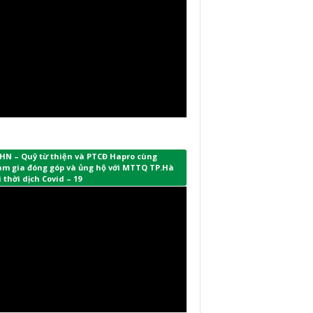
HN – Quỹ từ thiện và PTCĐ Hapro cùng
am gia đóng góp và ủng hộ với MTTQ TP.Hà
 thời dịch Covid – 19