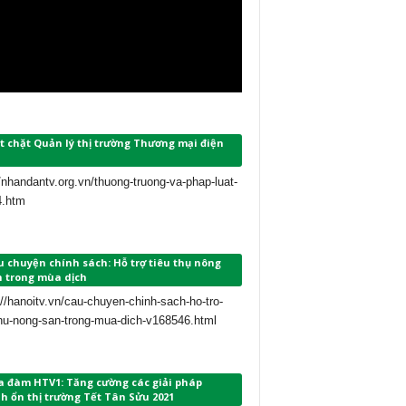
t chặt Quản lý thị trường Thương mại điện
//nhandantv.org.vn/thuong-truong-va-phap-luat-
4.htm
 chuyện chính sách: Hỗ trợ tiêu thụ nông
n trong mùa dịch
://hanoitv.vn/cau-chuyen-chinh-sach-ho-tro-
thu-nong-san-trong-mua-dich-v168546.html
a đàm HTV1: Tăng cường các giải pháp
h ổn thị trường Tết Tân Sửu 2021