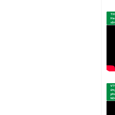
TH
Ha
sắ
VT
ứng
phụ
bệ