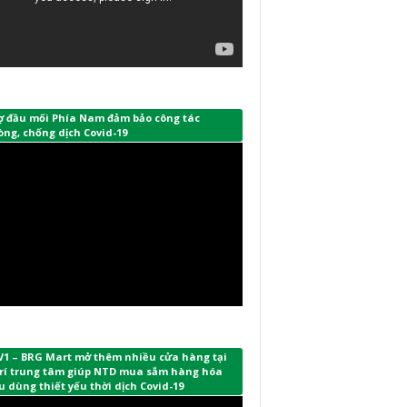
ợ đầu mối Phía Nam đảm bảo công tác
ng, chống dịch Covid-19
V1 – BRG Mart mở thêm nhiều cửa hàng tại
 trí trung tâm giúp NTD mua sắm hàng hóa
u dùng thiết yếu thời dịch Covid-19