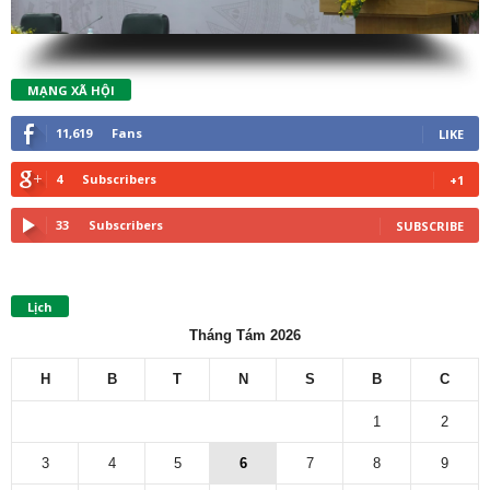
MẠNG XÃ HỘI
11,619
Fans
LIKE
4
Subscribers
+1
33
Subscribers
SUBSCRIBE
Lịch
Tháng Tám 2026
H
B
T
N
S
B
C
1
2
3
4
5
6
7
8
9