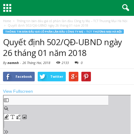
Home
Thông tin bán đấu giá cổ phần lần đầu Công ty Mẹ – TCT Thương Mại Hà Nội
Quyết định 502/QĐ-UBND ngày 26 tháng 01 năm 2018
THÔNG TIN BÁN ĐẤU GIÁ CỔ PHẦN LẦN ĐẦU CÔNG TY MẸ – TCT THƯƠNG MẠI HÀ NỘI
Quyết định 502/QĐ-UBND ngày
26 tháng 01 năm 2018
By
namnh
-
26 Tháng Hai, 2018
2133
0
Facebook
Twitter
View Fullscreen