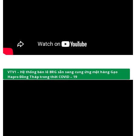
VTV1 – Hệ thống bán lẻ BRG sẵn sang cung ứng mặt hàng Gạo
Hapro Đồng Tháp trong thời COVID – 19