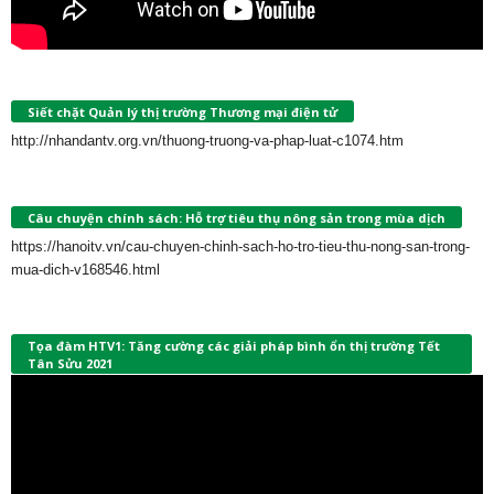
Siết chặt Quản lý thị trường Thương mại điện tử
http://nhandantv.org.vn/thuong-truong-va-phap-luat-c1074.htm
Câu chuyện chính sách: Hỗ trợ tiêu thụ nông sản trong mùa dịch
https://hanoitv.vn/cau-chuyen-chinh-sach-ho-tro-tieu-thu-nong-san-trong-
mua-dich-v168546.html
Tọa đàm HTV1: Tăng cường các giải pháp bình ổn thị trường Tết
Tân Sửu 2021