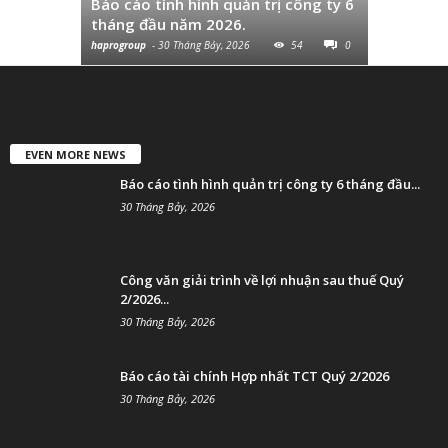
Báo cáo tình hình quản trị công ty 6
và chuyển
tháng đầu năm 2026.
cùng...
haprogroup
-
30 Tháng Bảy, 2026
54
0
haprogroup
-
EVEN MORE NEWS
Báo cáo tình hình quản trị công ty 6 tháng đầu...
30 Tháng Bảy, 2026
Công văn giải trình về lợi nhuận sau thuế Quý
2/2026...
30 Tháng Bảy, 2026
Báo cáo tài chính Hợp nhất TCT Quý 2/2026
30 Tháng Bảy, 2026