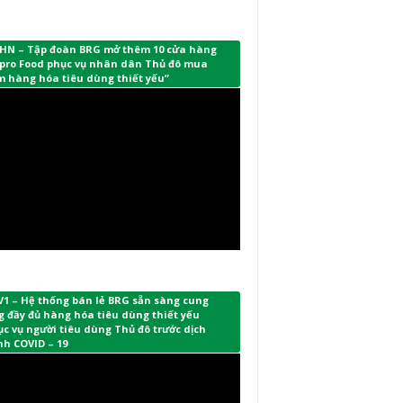
HN – Tập đoàn BRG mở thêm 10 cửa hàng
pro Food phục vụ nhân dân Thủ đô mua
m hàng hóa tiêu dùng thiết yếu”
V1 – Hệ thống bán lẻ BRG sẵn sàng cung
 đầy đủ hàng hóa tiêu dùng thiết yếu
c vụ người tiêu dùng Thủ đô trước dịch
nh COVID – 19