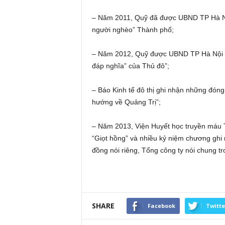
– Năm 2011, Quỹ đã được UBND TP Hà Nội
người nghèo” Thành phố;
– Năm 2012, Quỹ được UBND TP Hà Nội c
đáp nghĩa” của Thủ đô”;
– Báo Kinh tế đô thị ghi nhận những đóng
hướng về Quảng Trị”;
– Năm 2013, Viện Huyết học truyền máu 
“Giọt hồng” và nhiều kỷ niệm chương ghi
đồng nói riêng, Tổng công ty nói chung t
SHARE
Facebook
Twitte