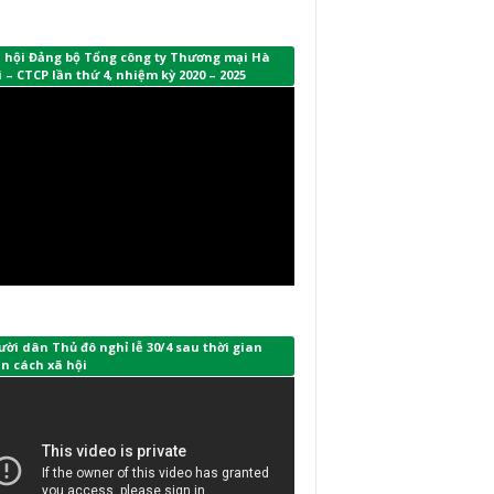
i hội Đảng bộ Tổng công ty Thương mại Hà
 – CTCP lần thứ 4, nhiệm kỳ 2020 – 2025
ời dân Thủ đô nghỉ lễ 30/4 sau thời gian
n cách xã hội