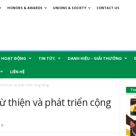
HONORS & AWARDS
UNIONS & SOCIETY
CONTACT US
C HOẠT ĐỘNG
TIN TỨC
DANH HIỆU – GIẢI THƯỞNG
LIÊN HỆ
 từ thiện và phát triển cộng đồng
Ti
từ thiện và phát triển cộng
0