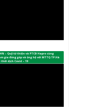
HN – Quỹ từ thiện và PTCĐ Hapro cùng
am gia đóng góp và ủng hộ với MTTQ TP.Hà
 thời dịch Covid – 19