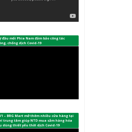
ợ đầu mối Phía Nam đảm bảo công tác
ng, chống dịch Covid-19
V1 – BRG Mart mở thêm nhiều cửa hàng tại
 trí trung tâm giúp NTD mua sắm hàng hóa
u dùng thiết yếu thời dịch Covid-19