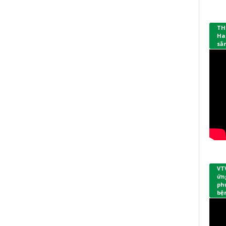
TH
Ha
sắ
VT
ứng
phụ
bệ