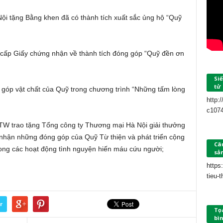
 tặng Bằng khen đã có thành tích xuất sắc ủng hộ “Quỹ
ấp Giấy chứng nhận về thành tích đóng góp “Quỹ đền ơn
Siế
tử
 góp vật chất của Quỹ trong chương trình “Những tấm lòng
http:
c107
TW trao tặng Tổng công ty Thương mại Hà Nội giải thưởng
 nhận những đóng góp của Quỹ Từ thiện và phát triển cộng
Câu
rong các hoạt động tình nguyện hiến máu cứu người;
sả
https
tieu-
r
Tọ
bìn