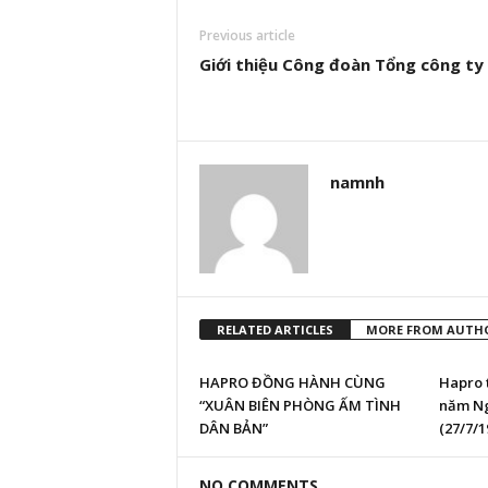
Previous article
Giới thiệu Công đoàn Tổng công ty
namnh
RELATED ARTICLES
MORE FROM AUTH
HAPRO ĐỒNG HÀNH CÙNG
Hapro t
“XUÂN BIÊN PHÒNG ẤM TÌNH
năm Ng
DÂN BẢN”
(27/7/1
NO COMMENTS