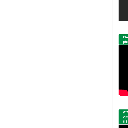
Ch
phò
VT
vị
tiê