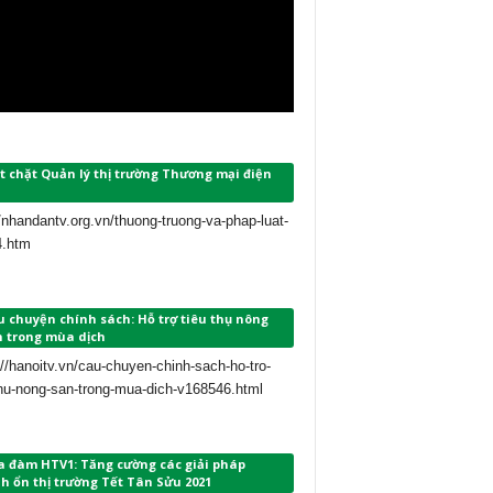
t chặt Quản lý thị trường Thương mại điện
//nhandantv.org.vn/thuong-truong-va-phap-luat-
4.htm
 chuyện chính sách: Hỗ trợ tiêu thụ nông
n trong mùa dịch
://hanoitv.vn/cau-chuyen-chinh-sach-ho-tro-
thu-nong-san-trong-mua-dich-v168546.html
a đàm HTV1: Tăng cường các giải pháp
h ổn thị trường Tết Tân Sửu 2021