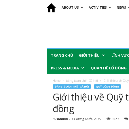
ABOUT US
ACTIVITIES
NEWS
TRANG CHỦ
GIỚI THIỆU
LĨNH VỰ
PRESS & MEDIA
QUAN HỆ CỔ ĐÔNG
Home
Đảng-Đoàn thể - Xã hội
Giới thiệu về Quỹ
ĐẢNG-ĐOÀN THỂ - XÃ HỘI
QUỸ CỘNG ĐỒNG
Giới thiệu về Quỹ 
đồng
By
namnh
-
13 Tháng Mười, 2015
3373