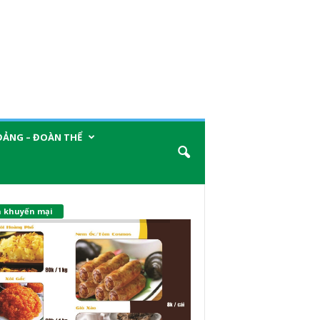
ĐẢNG – ĐOÀN THỂ
n khuyến mại