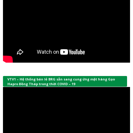
VTV1 – Hệ thống bán lẻ BRG sẵn sang cung ứng mặt hàng Gạo
Hapro Đồng Tháp trong thời COVID – 19