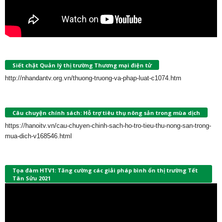
Siết chặt Quản lý thị trường Thương mại điện tử
http://nhandantv.org.vn/thuong-truong-va-phap-luat-c1074.htm
Câu chuyện chính sách: Hỗ trợ tiêu thụ nông sản trong mùa dịch
https://hanoitv.vn/cau-chuyen-chinh-sach-ho-tro-tieu-thu-nong-san-trong-
mua-dich-v168546.html
Tọa đàm HTV1: Tăng cường các giải pháp bình ổn thị trường Tết
Tân Sửu 2021