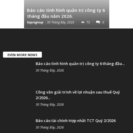
thuế Quý
Báo cáo tình hình quản trị công ty 6
và chuyển
tháng đầu năm 2026.
cùng...
haprogroup
-
30 Tháng Bảy, 2026
75
0
haprogroup
-
EVEN MORE NEWS
Báo cáo tình hình quản trị công ty 6 tháng đầu...
30 Tháng Bảy, 2026
Công văn giải trình về lợi nhuận sau thuế Quý
2/2026...
30 Tháng Bảy, 2026
Báo cáo tài chính Hợp nhất TCT Quý 2/2026
30 Tháng Bảy, 2026