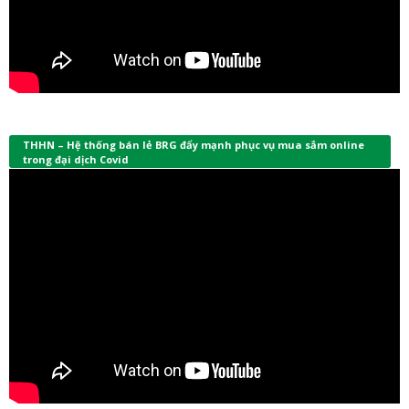
THHN – Hệ thống bán lẻ BRG đẩy mạnh phục vụ mua sắm online
trong đại dịch Covid