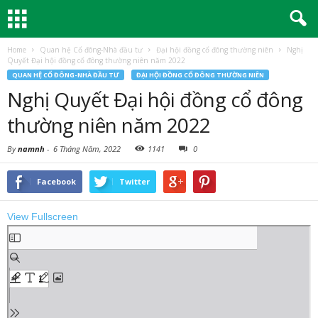
Home
Quan hệ Cổ đông-Nhà đầu tư
Đại hội đồng cổ đông thường niên
Nghị
Quyết Đại hội đồng cổ đông thường niên năm 2022
QUAN HỆ CỔ ĐÔNG-NHÀ ĐẦU TƯ
ĐẠI HỘI ĐỒNG CỔ ĐÔNG THƯỜNG NIÊN
Nghị Quyết Đại hội đồng cổ đông
thường niên năm 2022
By
namnh
-
6 Tháng Năm, 2022
1141
0
Facebook
Twitter
View Fullscreen