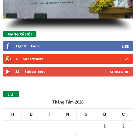
MẠNG XÃ HỘI
11,619
Fans
LIKE
4
Subscribers
+1
33
Subscribers
SUBSCRIBE
Lịch
Tháng Tám 2026
H
B
T
N
S
B
C
1
2