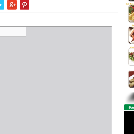
r
Đảm