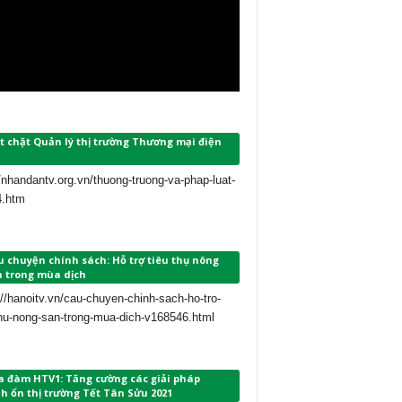
t chặt Quản lý thị trường Thương mại điện
//nhandantv.org.vn/thuong-truong-va-phap-luat-
4.htm
 chuyện chính sách: Hỗ trợ tiêu thụ nông
n trong mùa dịch
://hanoitv.vn/cau-chuyen-chinh-sach-ho-tro-
thu-nong-san-trong-mua-dich-v168546.html
a đàm HTV1: Tăng cường các giải pháp
h ổn thị trường Tết Tân Sửu 2021