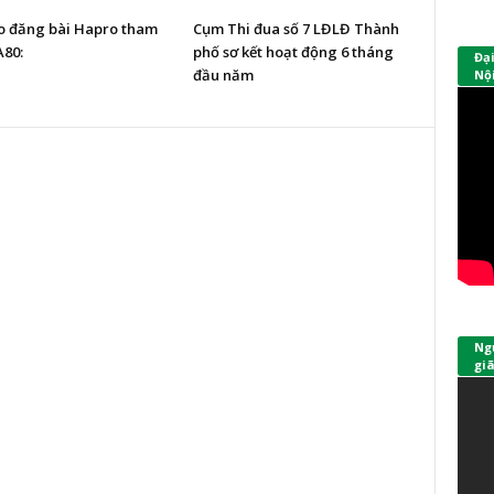
o đăng bài Hapro tham
Cụm Thi đua số 7 LĐLĐ Thành
A80:
phố sơ kết hoạt động 6 tháng
Đạ
đầu năm
Nội
Ngư
giã