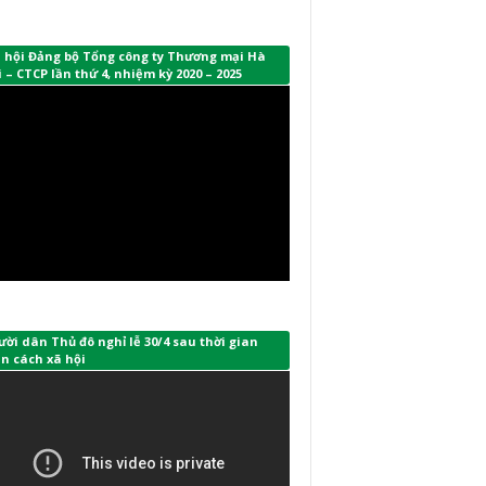
i hội Đảng bộ Tổng công ty Thương mại Hà
 – CTCP lần thứ 4, nhiệm kỳ 2020 – 2025
ời dân Thủ đô nghỉ lễ 30/4 sau thời gian
n cách xã hội