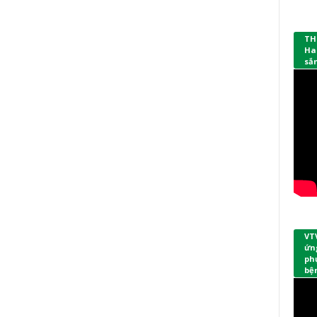
TH
Ha
sắ
VT
ứng
phụ
bệ