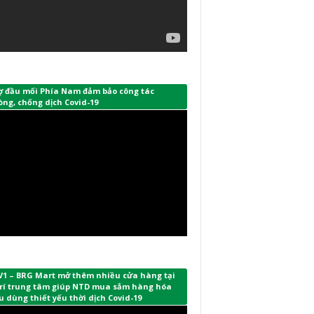
ợ đầu mối Phía Nam đảm bảo công tác
ng, chống dịch Covid-19
V1 – BRG Mart mở thêm nhiều cửa hàng tại
 trí trung tâm giúp NTD mua sắm hàng hóa
u dùng thiết yếu thời dịch Covid-19