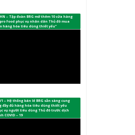
HN – Tập đoàn BRG mở thêm 10 cửa hàng
pro Food phục vụ nhân dân Thủ đô mua
m hàng hóa tiêu dùng thiết yếu”
V1 – Hệ thống bán lẻ BRG sẵn sàng cung
 đầy đủ hàng hóa tiêu dùng thiết yếu
c vụ người tiêu dùng Thủ đô trước dịch
nh COVID – 19