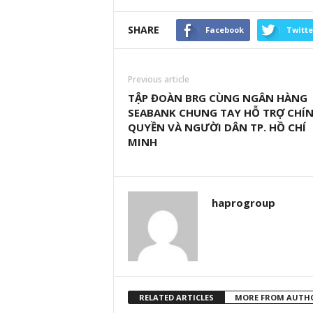
SHARE
Facebook
Twitte
Previous article
TẬP ĐOÀN BRG CÙNG NGÂN HÀNG
SEABANK CHUNG TAY HỖ TRỢ CHÍ
QUYỀN VÀ NGƯỜI DÂN TP. HỒ CHÍ
MINH
haprogroup
RELATED ARTICLES
MORE FROM AUTH