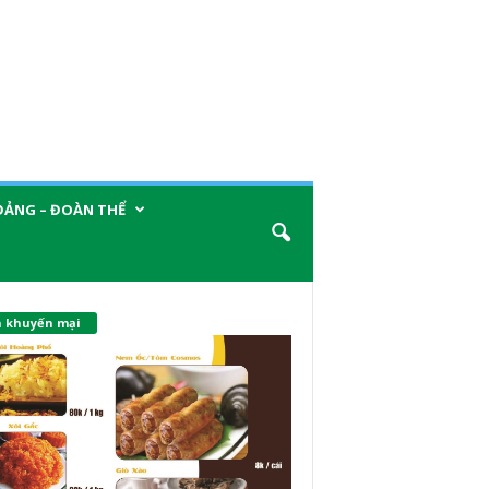
ĐẢNG – ĐOÀN THỂ
n khuyến mại