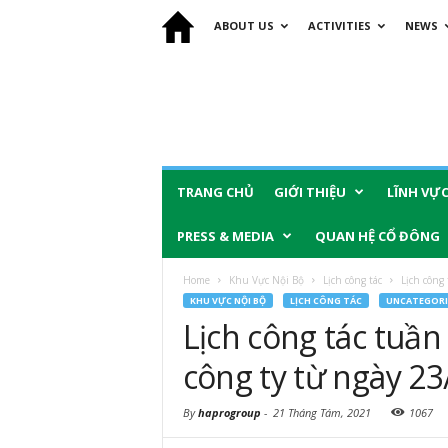
ABOUT US
ACTIVITIES
NEWS
TRANG CHỦ
GIỚI THIỆU
LĨNH VỰ
PRESS & MEDIA
QUAN HỆ CỔ ĐÔNG
Home
Khu Vực Nội Bộ
Lịch công tác
Lịch công
KHU VỰC NỘI BỘ
LỊCH CÔNG TÁC
UNCATEGORI
Lịch công tác tuầ
công ty từ ngày 2
By
haprogroup
-
21 Tháng Tám, 2021
1067