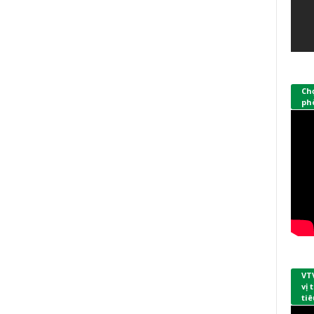
Ch
phò
VT
vị
tiê