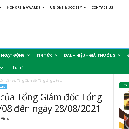
HONORS & AWARDS
UNIONS & SOCIETY
CONTACT US
C HOẠT ĐỘNG
TIN TỨC
DANH HIỆU – GIẢI THƯỞNG
LIÊN HỆ
 tác tuần của Tổng Giám đốc Tổng công ty từ...
Ti
ZED
n của Tổng Giám đốc Tổng
3/08 đến ngày 28/08/2021
0