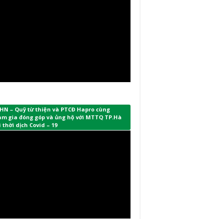
HN – Quỹ từ thiện và PTCĐ Hapro cùng
am gia đóng góp và ủng hộ với MTTQ TP.Hà
 thời dịch Covid – 19