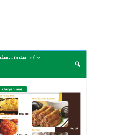
ĐẢNG – ĐOÀN THỂ
n khuyến mại