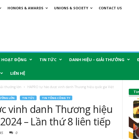
HONORS & AWARDS
UNIONS & SOCIETY
CONTACT US
C HOẠT ĐỘNG
TIN TỨC
DANH HIỆU – GIẢI THƯỞNG
LIÊN HỆ
iải thưởng lớn
HAPRO tự hào được vinh danh Thương hiệu quốc gia Việt
Ti
HƯỞNG LỚN
TIN TỨC
TIN TỔNG CÔNG TY
c vinh danh Thương hiệu
2024 – Lần thứ 8 liên tiếp
45
0