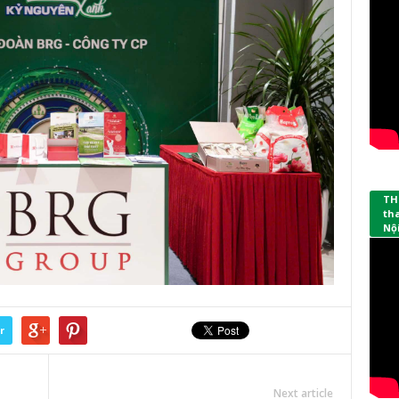
TH
th
Nội
r
Next article