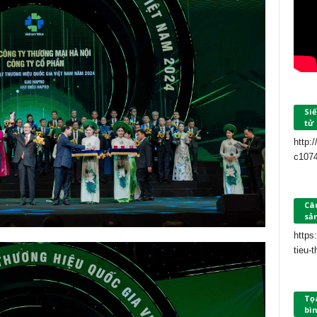
Siế
tử
http:
c107
Câu
sả
https
tieu-
Tọ
bìn