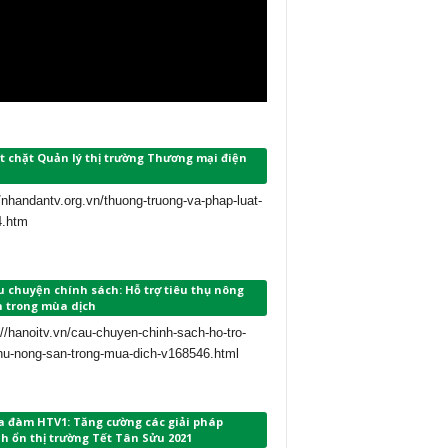
t chặt Quản lý thị trường Thương mại điện
//nhandantv.org.vn/thuong-truong-va-phap-luat-
4.htm
 chuyện chính sách: Hỗ trợ tiêu thụ nông
n trong mùa dịch
://hanoitv.vn/cau-chuyen-chinh-sach-ho-tro-
thu-nong-san-trong-mua-dich-v168546.html
a đàm HTV1: Tăng cường các giải pháp
h ổn thị trường Tết Tân Sửu 2021