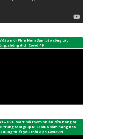
ợ đầu mối Phía Nam đảm bảo công tác
ng, chống dịch Covid-19
V1 – BRG Mart mở thêm nhiều cửa hàng tại
 trí trung tâm giúp NTD mua sắm hàng hóa
u dùng thiết yếu thời dịch Covid-19