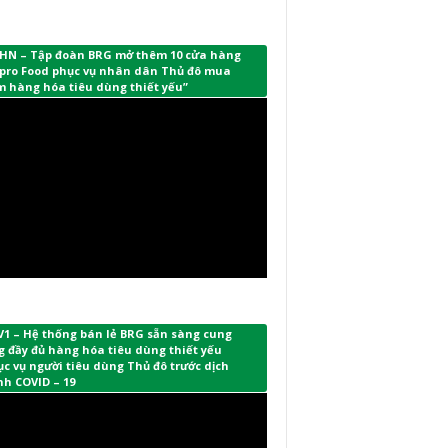
HN – Tập đoàn BRG mở thêm 10 cửa hàng
pro Food phục vụ nhân dân Thủ đô mua
m hàng hóa tiêu dùng thiết yếu”
V1 – Hệ thống bán lẻ BRG sẵn sàng cung
 đầy đủ hàng hóa tiêu dùng thiết yếu
c vụ người tiêu dùng Thủ đô trước dịch
nh COVID – 19