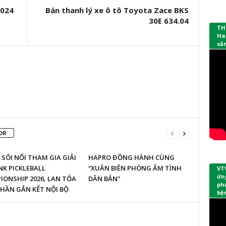
2024
Bán thanh lý xe ô tô Toyota Zace BKS
30E 634.04
TH
Ha
sắ
OR
SÔI NỔI THAM GIA GIẢI
HAPRO ĐỒNG HÀNH CÙNG
K PICKLEBALL
“XUÂN BIÊN PHÒNG ẤM TÌNH
VT
ứng
ONSHIP 2026, LAN TỎA
DÂN BẢN”
phụ
HẦN GẮN KẾT NỘI BỘ
bệ