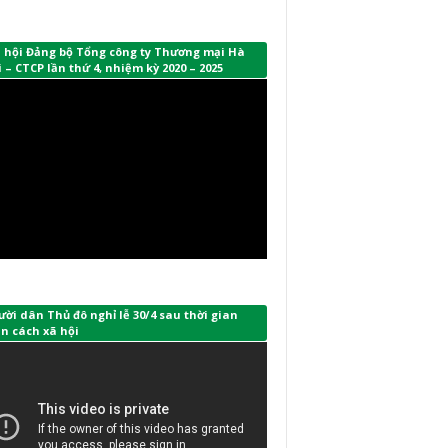
i hội Đảng bộ Tổng công ty Thương mại Hà
 – CTCP lần thứ 4, nhiệm kỳ 2020 – 2025
ời dân Thủ đô nghỉ lễ 30/4 sau thời gian
n cách xã hội