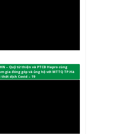
HN – Quỹ từ thiện và PTCĐ Hapro cùng
am gia đóng góp và ủng hộ với MTTQ TP.Hà
 thời dịch Covid – 19