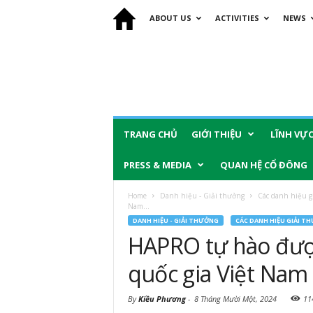
ABOUT US
ACTIVITIES
NEWS
TRANG CHỦ
GIỚI THIỆU
LĨNH VỰ
PRESS & MEDIA
QUAN HỆ CỔ ĐÔNG
Home
Danh hiệu - Giải thưởng
Các danh hiệu g
Nam...
DANH HIỆU - GIẢI THƯỞNG
CÁC DANH HIỆU GIẢI T
HAPRO tự hào đượ
quốc gia Việt Nam 
By
Kiều Phương
-
8 Tháng Mười Một, 2024
11