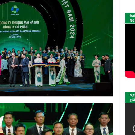
Đạ
Nội
Ngư
giã