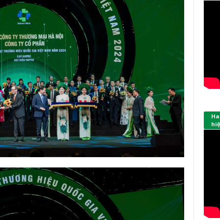
Hap
hi