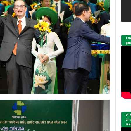
Ch
phò
VT
vị
tiê