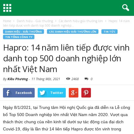
Home
Danh hiệu - Giải thưởng
Các danh hiệu giải thưởng lớn
Hapro: 14 năm
liên tiếp được vinh danh top 500 doanh nghiệp...
DANH HIỆU - GIẢI THƯỞNG
CÁC DANH HIỆU GIẢI THƯỞNG LỚN
TIN TỨC
TIN TỔNG CÔNG TY
Hapro: 14 năm liên tiếp được vinh
danh top 500 doanh nghiệp lớn
nhất Việt Nam
By
Kiều Phương
-
11 Tháng Một, 2021
2468
0
Facebook
Twitter
Ngày 8/1/2021, tại Trung tâm Hội nghị Quốc gia đã diễn ra Lễ công
bố Top 500 Doanh nghiệp lớn nhất Việt Nam năm 2020. Vượt qua
thách thức chung của nền kinh tế dưới sự tác động của đại dịch
Covid-19, đây là lần thứ 14 liên tiếp Hapro được tôn vinh trong