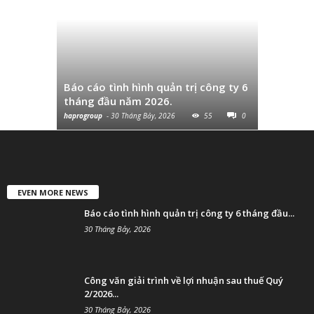
Công văn 
thuế Quý
Báo cáo tình hình quản trị công ty 6
và chuyển
tháng đầu năm 2026.
cùng...
haprogroup
-
30 Tháng Bảy, 2026
55
0
haprogroup
-
EVEN MORE NEWS
Báo cáo tình hình quản trị công ty 6 tháng đầu...
30 Tháng Bảy, 2026
Công văn giải trình về lợi nhuận sau thuế Quý
2/2026...
30 Tháng Bảy, 2026