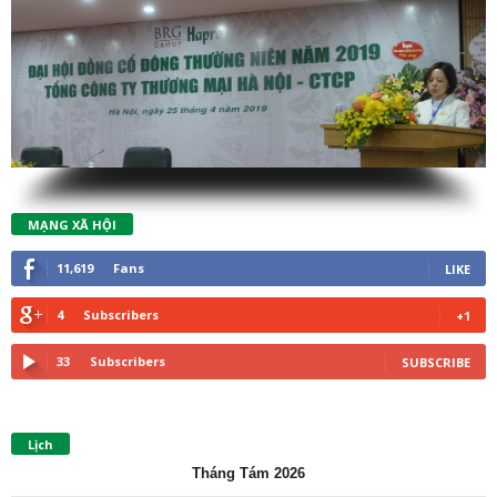
MẠNG XÃ HỘI
11,619
Fans
LIKE
4
Subscribers
+1
33
Subscribers
SUBSCRIBE
Lịch
Tháng Tám 2026