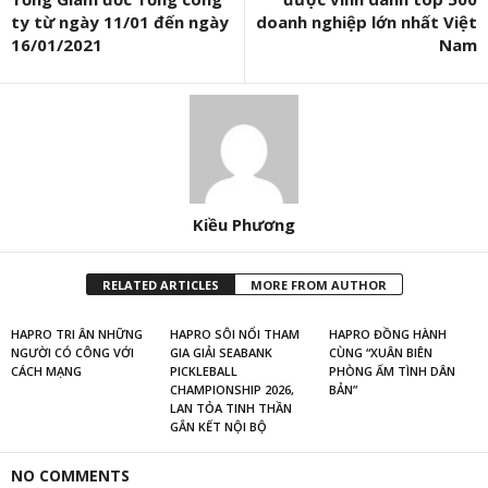
ty từ ngày 11/01 đến ngày
doanh nghiệp lớn nhất Việt
16/01/2021
Nam
Kiều Phương
RELATED ARTICLES
MORE FROM AUTHOR
HAPRO TRI ÂN NHỮNG
HAPRO SÔI NỔI THAM
HAPRO ĐỒNG HÀNH
NGƯỜI CÓ CÔNG VỚI
GIA GIẢI SEABANK
CÙNG “XUÂN BIÊN
CÁCH MẠNG
PICKLEBALL
PHÒNG ẤM TÌNH DÂN
CHAMPIONSHIP 2026,
BẢN”
LAN TỎA TINH THẦN
GẮN KẾT NỘI BỘ
NO COMMENTS