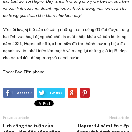
đặc biệt đối với
Hapro
. Đây là minh chứng cho
ý chí bền bỉ, sức bền
và bản lĩnh của một
doanh nghiệp kinh tế, thương mại lớn của Thủ
đô
trong giai đoạn khó khăn như hiện nay”.
Với nội lực, vị thế sẵn có cùng những thành công đã đạt được trong
hai lĩnh vực hoạt động chủ chốt là xuất nhập khẩu và bán lẻ; trong
năm 2021, Hapro sẽ nỗ lực hơn nữa để trở thành thương hiệu đa
ngành uy tín, phát triển lớn mạnh và mang lại những giá trị tốt đẹp
cho người tiêu dùng trong và ngoài nước.
Theo: Báo Tiền phong
Facebook
Twitter
Previous article
Next article
Lịch công tác tuần của
Hapro: 14 năm liên tiếp
Tổng Giám đốc Tổng công
được vinh danh top 500