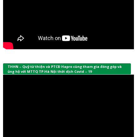
THHN – Quỹ từ thiện và PTCĐ Hapro cùng tham gia đóng góp và
ủng hộ với MTTQ TP.Hà Nội thời dịch Covid – 19