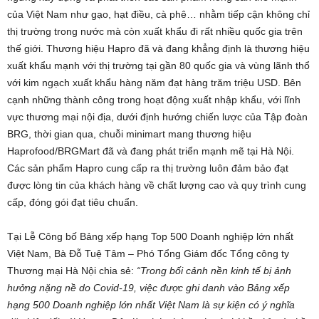
của Việt Nam như gạo, hạt điều, cà phê… nhằm tiếp cận không chỉ
thị trường trong nước mà còn xuất khẩu đi rất nhiều quốc gia trên
thế giới. Thương hiệu Hapro đã và đang khẳng định là thương hiệu
xuất khẩu mạnh với thị trường tại gần 80 quốc gia và vùng lãnh thổ
với kim ngạch xuất khẩu hàng năm đạt hàng trăm triệu USD. Bên
cạnh những thành công trong hoạt động xuất nhập khẩu, với lĩnh
vực thương mại nội địa, dưới định hướng chiến lược của Tập đoàn
BRG, thời gian qua, chuỗi minimart mang thương hiệu
Haprofood/BRGMart đã và đang phát triển mạnh mẽ tại Hà Nội.
Các sản phẩm Hapro cung cấp ra thị trường luôn đảm bảo đạt
được lòng tin của khách hàng về chất lượng cao và quy trình cung
cấp, đóng gói đạt tiêu chuẩn.
Tại Lễ Công bố Bảng xếp hạng Top 500 Doanh nghiệp lớn nhất
Việt Nam, Bà Đỗ Tuệ Tâm – Phó Tổng Giám đốc Tổng công ty
Thương mại Hà Nội chia sẻ:
“Trong bối cảnh nền kinh tế bị ảnh
hưởng nặng nề do C
ovid
-19, việc
được
ghi danh vào Bảng xếp
hạng 500 Doanh nghiệp lớn nhất Việt Nam là sự kiện có ý nghĩa