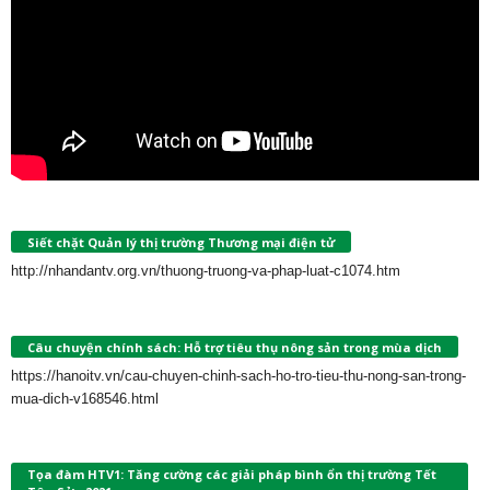
Siết chặt Quản lý thị trường Thương mại điện tử
http://nhandantv.org.vn/thuong-truong-va-phap-luat-c1074.htm
Câu chuyện chính sách: Hỗ trợ tiêu thụ nông sản trong mùa dịch
https://hanoitv.vn/cau-chuyen-chinh-sach-ho-tro-tieu-thu-nong-san-trong-
mua-dich-v168546.html
Tọa đàm HTV1: Tăng cường các giải pháp bình ổn thị trường Tết