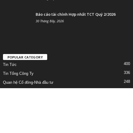
Báo cáo tài chính Hợp nhất TCT Quý 2/2026
30 Tháng Bảy, 2026
POPULAR CATEGORY
400
Tin Tức
336
Tin Tổng Công Ty
248
Quan hệ Cổ đông-Nhà đầu tư
222
Lịch công tác
158
Công bố thông tin bất thường
96
Bản Tin
92
BÁO CÁO TÀI CHÍNH HỢP NHẤT TỔNG CÔNG TY