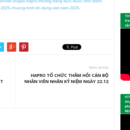
nienviet.vn/gao-hapro-thuong-hang-st25-duoc-vinh-danh-
2025-chuong-trinh-tin-dung-viet-nam-2025-
TH
Ha
sắ
r
Next article
HAPRO TỔ CHỨC THĂM HỎI CÁN BỘ
ỆT
NHÂN VIÊN NHÂN KỶ NIỆM NGÀY 22.12
VT
ứng
phụ
bệ