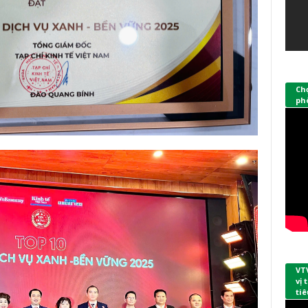
Ch
phò
VT
vị
tiê