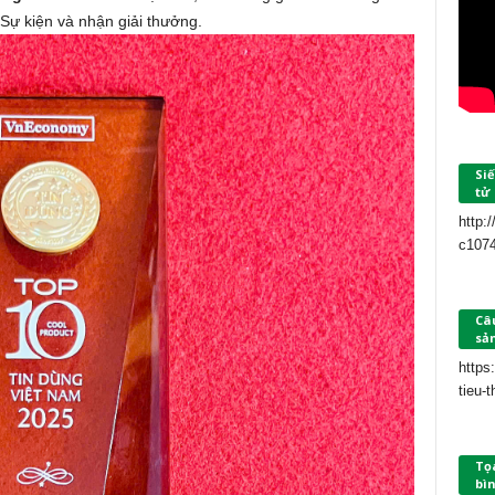
 Sự kiện và nhận giải thưởng.
Siế
tử
http:
c107
Câu
sả
https
tieu-
Tọ
bìn