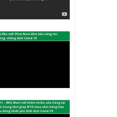
ợ đầu mối Phía Nam đảm bảo công tác
ng, chống dịch Covid-19
V1 – BRG Mart mở thêm nhiều cửa hàng tại
 trí trung tâm giúp NTD mua sắm hàng hóa
u dùng thiết yếu thời dịch Covid-19