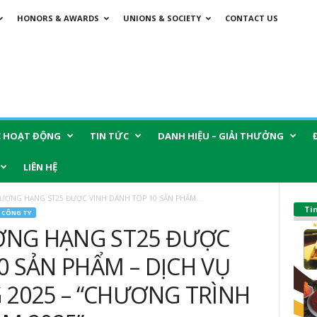
HONORS & AWARDS
UNIONS & SOCIETY
CONTACT US
C HOẠT ĐỘNG
TIN TỨC
DANH HIỆU – GIẢI THƯỞNG
LIÊN HỆ
ỢNG HẠNG ST25 ĐƯỢC VINH DANH TOP 10 SẢN PHẨM...
Ti
 CÔNG TY
ỢNG HẠNG ST25 ĐƯỢC
0 SẢN PHẨM – DỊCH VỤ
 2025 – “CHƯƠNG TRÌNH