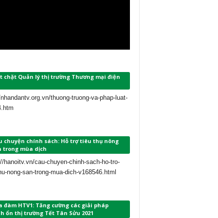
t chặt Quản lý thị trường Thương mại điện
//nhandantv.org.vn/thuong-truong-va-phap-luat-
4.htm
 chuyện chính sách: Hỗ trợ tiêu thụ nông
n trong mùa dịch
://hanoitv.vn/cau-chuyen-chinh-sach-ho-tro-
thu-nong-san-trong-mua-dich-v168546.html
a đàm HTV1: Tăng cường các giải pháp
h ổn thị trường Tết Tân Sửu 2021