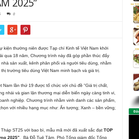
AM 2025”
6
0
r
ự kiện thường niên được Tạp chí Kinh tế Việt Nam khởi
rải qua 18 năm, Chương trình này đã góp phần thúc đẩy
ữa nhà sản xuất, kênh phân phối và người tiêu dùng, nhằm
n thị trường tiêu dùng Việt Nam minh bạch và giá trị.
am lần thứ 19 được tổ chức với chủ đề “Giá trị chất,
ng nhái và gian lận thương mại diễn biến ngày càng tinh vi,
à doanh nghiệp. Chương trình nhằm vinh danh các sản phẩm,
h chọn với nhiều hạng mục như: Ấn tượng; Xanh – bền vững;
Đảm
áp ST25 với bao bì, mẫu mã mới đã xuất sắc đạt
TOP
ững 2025”
. Bà Đỗ Tuệ Tâm, Phó Tổng giám đốc Tổng