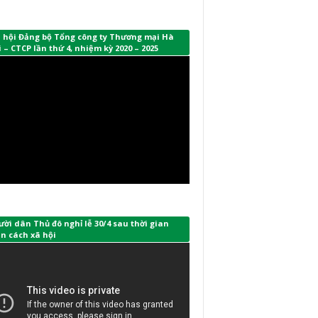
i hội Đảng bộ Tổng công ty Thương mại Hà
 – CTCP lần thứ 4, nhiệm kỳ 2020 – 2025
ời dân Thủ đô nghỉ lễ 30/4 sau thời gian
n cách xã hội