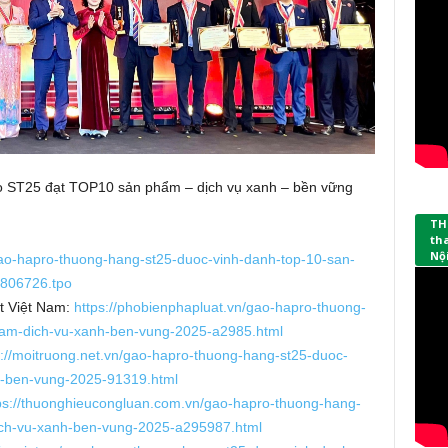
o ST25 đạt TOP10 sản phẩm – dịch vụ xanh – bền vững
TH
th
Nội
gao-hapro-thuong-hang-st25-duoc-vinh-danh-top-10-san-
806726.tpo
ật Việt Nam:
https://phobienphapluat.vn/gao-hapro-thuong-
ham-dich-vu-xanh-ben-vung-2025-a2985.html
s://moitruong.net.vn/gao-hapro-thuong-hang-st25-duoc-
h-ben-vung-2025-91319.html
ps://thuonghieucongluan.com.vn/gao-hapro-thuong-hang-
ich-vu-xanh-ben-vung-2025-a295987.html