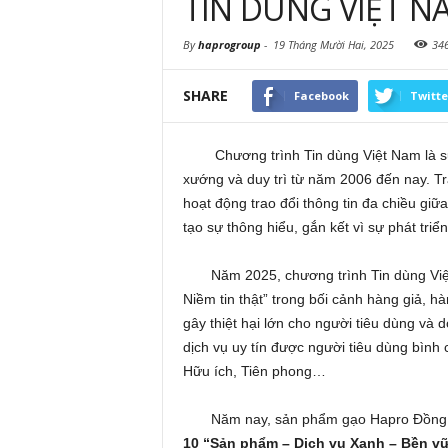
TIN DÙNG VIỆT N
By
haprogroup
-
19 Tháng Mười Hai, 2025
34
SHARE
Facebook
Twitte
Chương trình Tin dùng Việt Nam là s
xướng và duy trì từ năm 2006 đến nay. T
hoạt động trao đổi thông tin đa chiều gi
tạo sự thông hiểu, gắn kết vì sự phát triể
Năm 2025, chương trình Tin dùng Việt N
Niềm tin thật” trong bối cảnh hàng giả, hà
gây thiệt hại lớn cho người tiêu dùng v
dịch vụ uy tín được người tiêu dùng bìn
Hữu ích, Tiên phong…
Năm nay, sản phẩm gạo Hapro Đồng Th
10 “Sản phẩm – Dịch vụ Xanh – Bền v