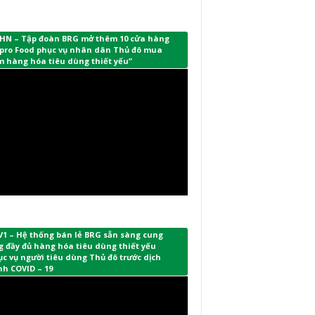
HN – Tập đoàn BRG mở thêm 10 cửa hàng
pro Food phục vụ nhân dân Thủ đô mua
m hàng hóa tiêu dùng thiết yếu”
V1 – Hệ thống bán lẻ BRG sẵn sàng cung
 đầy đủ hàng hóa tiêu dùng thiết yếu
c vụ người tiêu dùng Thủ đô trước dịch
nh COVID – 19