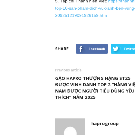
5. Tạp chí Thanh niên Việt:
https://thanh
top-10-san-pham-dich-vu-xanh-ben-vung-
209251219091926159.htm
SHARE
Facebook
Twitte
Previous article
GẠO HAPRO THƯỢNG HẠNG ST25
ĐƯỢC VINH DANH TOP 2 “HÀNG VI
NAM ĐƯỢC NGƯỜI TIÊU DÙNG YÊU
THÍCH” NĂM 2025
haprogroup