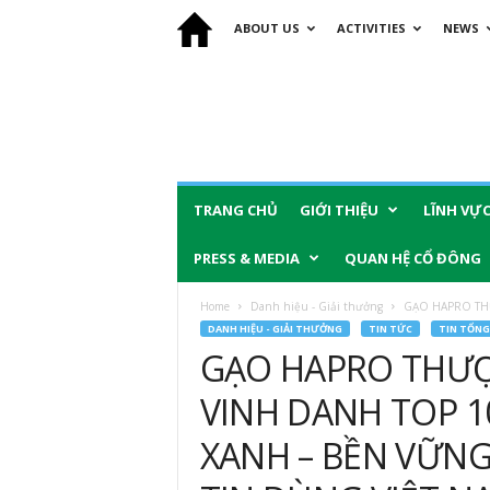
ABOUT US
ACTIVITIES
NEWS
TRANG CHỦ
GIỚI THIỆU
LĨNH VỰ
PRESS & MEDIA
QUAN HỆ CỔ ĐÔNG
Home
Danh hiệu - Giải thưởng
GẠO HAPRO THƯ
DANH HIỆU - GIẢI THƯỞNG
TIN TỨC
TIN TỔNG
GẠO HAPRO THƯ
VINH DANH TOP 1
XANH – BỀN VỮNG