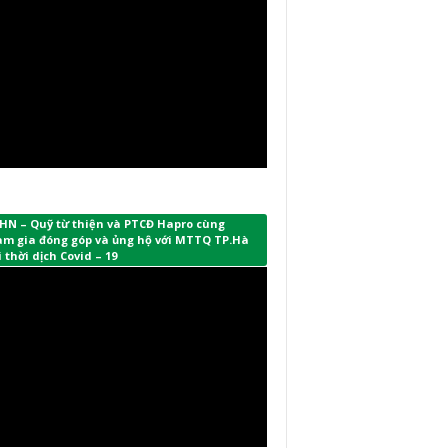
HN – Quỹ từ thiện và PTCĐ Hapro cùng
am gia đóng góp và ủng hộ với MTTQ TP.Hà
 thời dịch Covid – 19