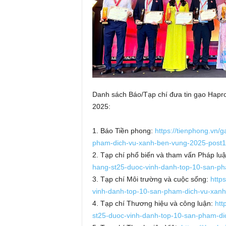
Danh sách Báo/Tạp chí đưa tin gạo Hapr
2025:
1. Báo Tiền phong:
https://tienphong.vn/
pham-dich-vu-xanh-ben-vung-2025-post1
2. Tạp chí phổ biến và tham vấn Pháp lu
hang-st25-duoc-vinh-danh-top-10-san-p
3. Tạp chí Môi trường và cuộc sống:
http
vinh-danh-top-10-san-pham-dich-vu-xan
4. Tạp chí Thương hiệu và công luận:
htt
st25-duoc-vinh-danh-top-10-san-pham-d