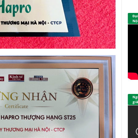
Đạ
Nội
Ngư
giã