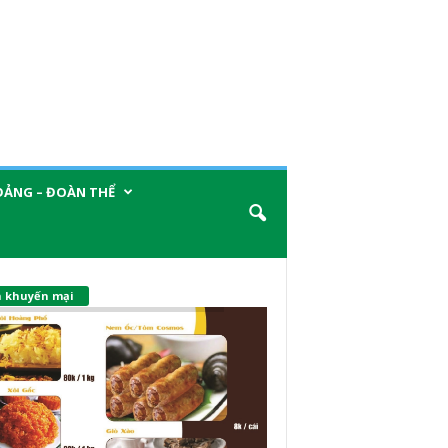
ĐẢNG – ĐOÀN THỂ
n khuyến mại