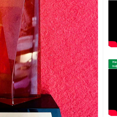
Hap
hi