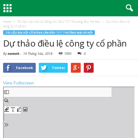
Home
Tài liệu đại hội cổ đông lần đầu TCT Thương Mại Hà Nội
Dự thảo điều lệ
công ty cổ phần
TÀI LIỆU ĐẠI HỘI CỔ ĐÔNG LẦN ĐẦU TCT THƯƠNG MẠI HÀ NỘI
Dự thảo điều lệ công ty cổ phần
By
namnh
-
14 Tháng Sáu, 2018
1995
0
Facebook
Twitter
View Fullscreen