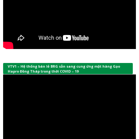
VTV1 – Hệ thống bán lẻ BRG sẵn sang cung ứng mặt hàng Gạo
Hapro Đồng Tháp trong thời COVID – 19