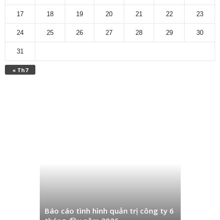
17
18
19
20
21
22
23
24
25
26
27
28
29
30
31
« Th7
Công văn 
thuế Quý
Báo cáo tình hình quản trị công ty 6
và chuyển