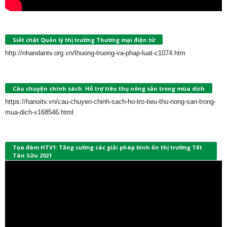
Siết chặt Quản lý thị trường Thương mại điện tử
http://nhandantv.org.vn/thuong-truong-va-phap-luat-c1074.htm
Câu chuyện chính sách: Hỗ trợ tiêu thụ nông sản trong mùa dịch
https://hanoitv.vn/cau-chuyen-chinh-sach-ho-tro-tieu-thu-nong-san-trong-
mua-dich-v168546.html
Tọa đàm HTV1: Tăng cường các giải pháp bình ổn thị trường Tết
Tân Sửu 2021