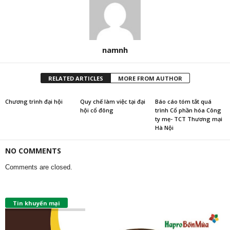
namnh
RELATED ARTICLES
MORE FROM AUTHOR
Chương trình đại hội
Quy chế làm việc tại đại
Báo cáo tóm tắt quá
hội cổ đông
trình Cổ phần hóa Công
ty mẹ- TCT Thương mại
Hà Nội
NO COMMENTS
Comments are closed.
Tin khuyến mại