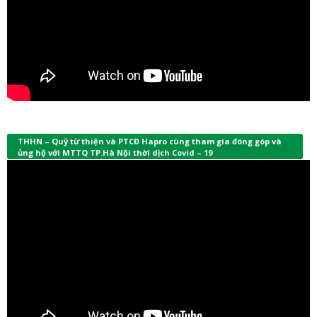
THHN – Quỹ từ thiện và PTCĐ Hapro cùng tham gia đóng góp và
ủng hộ với MTTQ TP.Hà Nội thời dịch Covid – 19