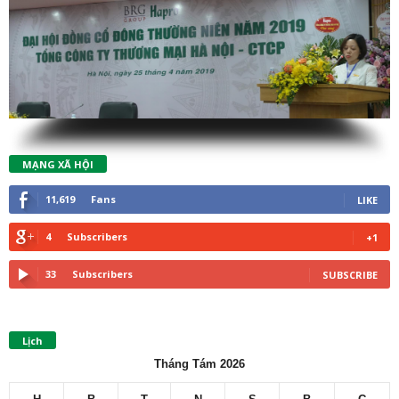
MẠNG XÃ HỘI
11,619
Fans
LIKE
4
Subscribers
+1
33
Subscribers
SUBSCRIBE
Lịch
Tháng Tám 2026