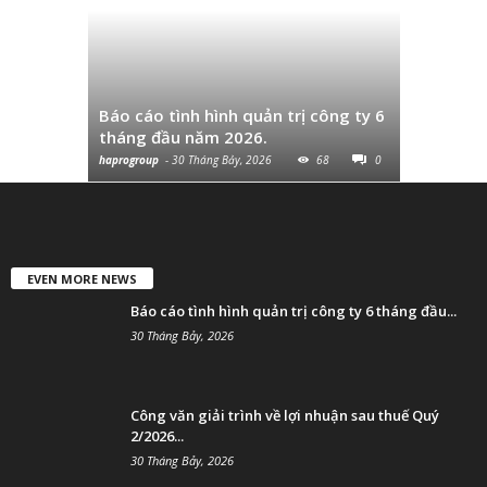
Công văn 
thuế Quý
Báo cáo tình hình quản trị công ty 6
và chuyển
tháng đầu năm 2026.
cùng...
haprogroup
-
30 Tháng Bảy, 2026
68
0
haprogroup
-
EVEN MORE NEWS
Báo cáo tình hình quản trị công ty 6 tháng đầu...
30 Tháng Bảy, 2026
Công văn giải trình về lợi nhuận sau thuế Quý
2/2026...
30 Tháng Bảy, 2026