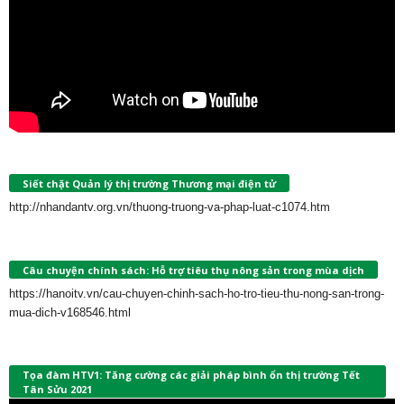
Siết chặt Quản lý thị trường Thương mại điện tử
http://nhandantv.org.vn/thuong-truong-va-phap-luat-c1074.htm
Câu chuyện chính sách: Hỗ trợ tiêu thụ nông sản trong mùa dịch
https://hanoitv.vn/cau-chuyen-chinh-sach-ho-tro-tieu-thu-nong-san-trong-
mua-dich-v168546.html
Tọa đàm HTV1: Tăng cường các giải pháp bình ổn thị trường Tết
Tân Sửu 2021