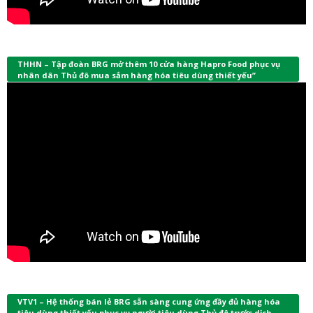
THHN – Tập đoàn BRG mở thêm 10 cửa hàng Hapro Food phục vụ
nhân dân Thủ đô mua sắm hàng hóa tiêu dùng thiết yếu”
VTV1 – Hệ thống bán lẻ BRG sẵn sàng cung ứng đầy đủ hàng hóa
tiêu dùng thiết yếu phục vụ người tiêu dùng Thủ đô trước dịch