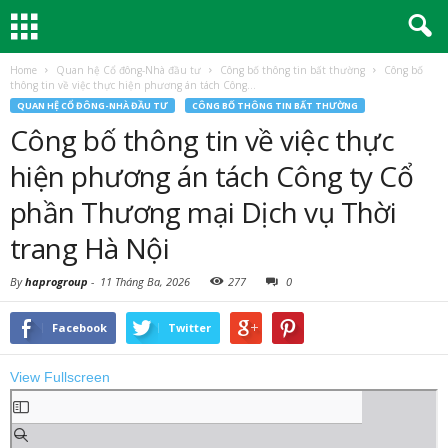
Home
Quan hệ Cổ đông-Nhà đầu tư
Công bố thông tin bất thường
Công bố
thông tin về việc thực hiện phương án tách Công...
QUAN HỆ CỔ ĐÔNG-NHÀ ĐẦU TƯ
CÔNG BỐ THÔNG TIN BẤT THƯỜNG
Công bố thông tin về việc thực
hiện phương án tách Công ty Cổ
phần Thương mại Dịch vụ Thời
trang Hà Nội
By
haprogroup
-
11 Tháng Ba, 2026
277
0
Facebook
Twitter
View Fullscreen