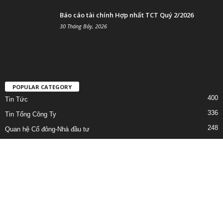
Báo cáo tài chính Hợp nhất TCT Quý 2/2026
30 Tháng Bảy, 2026
POPULAR CATEGORY
400
Tin Tức
336
Tin Tổng Công Ty
248
Quan hệ Cổ đông-Nhà đầu tư
222
Lịch công tác
158
Công bố thông tin bất thường
96
Bản Tin
92
BÁO CÁO TÀI CHÍNH HỢP NHẤT TỔNG CÔNG TY