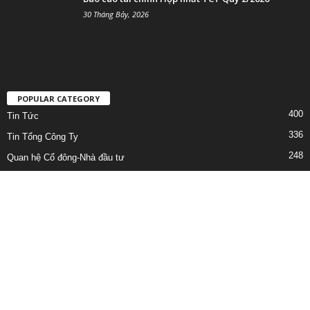
30 Tháng Bảy, 2026
POPULAR CATEGORY
400
Tin Tức
336
Tin Tổng Công Ty
248
Quan hệ Cổ đông-Nhà đầu tư
222
Lịch công tác
158
Công bố thông tin bất thường
96
Bản Tin
92
BÁO CÁO TÀI CHÍNH HỢP NHẤT TỔNG CÔNG TY
©