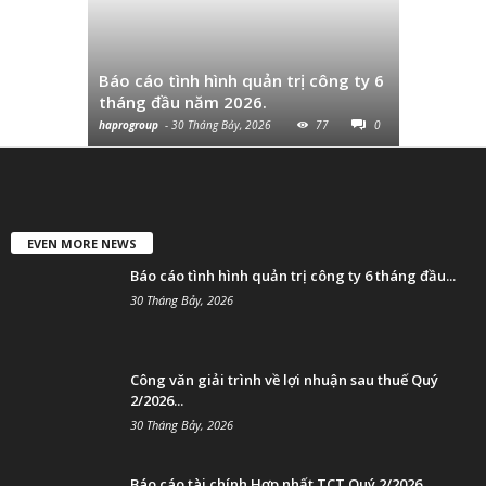
Công văn 
thuế Quý
Báo cáo tình hình quản trị công ty 6
và chuyển
tháng đầu năm 2026.
cùng...
haprogroup
-
30 Tháng Bảy, 2026
77
0
haprogroup
-
EVEN MORE NEWS
Báo cáo tình hình quản trị công ty 6 tháng đầu...
30 Tháng Bảy, 2026
Công văn giải trình về lợi nhuận sau thuế Quý
2/2026...
30 Tháng Bảy, 2026
Báo cáo tài chính Hợp nhất TCT Quý 2/2026