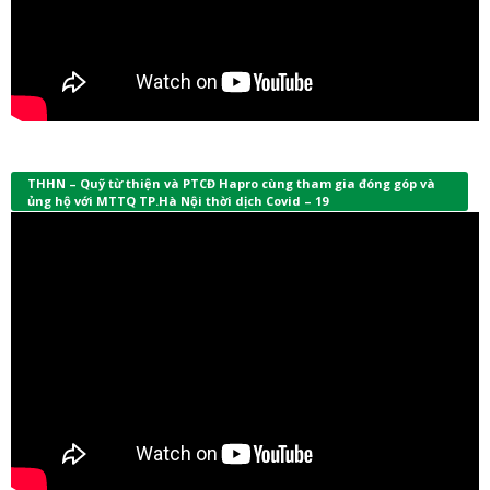
THHN – Quỹ từ thiện và PTCĐ Hapro cùng tham gia đóng góp và
ủng hộ với MTTQ TP.Hà Nội thời dịch Covid – 19