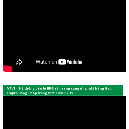
VTV1 – Hệ thống bán lẻ BRG sẵn sang cung ứng mặt hàng Gạo
Hapro Đồng Tháp trong thời COVID – 19