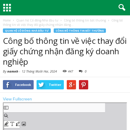
Home
Quan hệ Cổ đông-Nhà đầu tư
Công bố thông tin bất thường
Công bố
thông tin về việc thay đổi giấy chứng nhận đăng...
QUAN HỆ CỔ ĐÔNG-NHÀ ĐẦU TƯ
CÔNG BỐ THÔNG TIN BẤT THƯỜNG
Công bố thông tin về việc thay đổi
giấy chứng nhận đăng ký doanh
nghiệp
By
namnh
-
12 Tháng Mười Hai, 2024
447
0
Facebook
Twitter
View Fullscreen