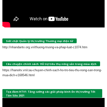
Siết chặt Quản lý thị trường Thương mại điện tử
http://nhandantv.org.vn/thuong-truong-va-phap-luat-c1074.htm
Câu chuyện chính sách: Hỗ trợ tiêu thụ nông sản trong mùa dịch
https://hanoitv.vn/cau-chuyen-chinh-sach-ho-tro-tieu-thu-nong-san-trong-
mua-dich-v168546.html
Tọa đàm HTV1: Tăng cường các giải pháp bình ổn thị trường Tết
Tân Sửu 2021