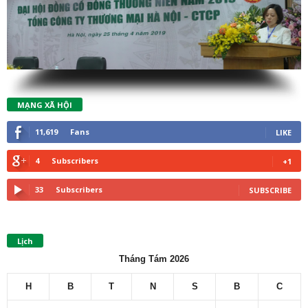
MẠNG XÃ HỘI
11,619
Fans
LIKE
4
Subscribers
+1
33
Subscribers
SUBSCRIBE
Lịch
Tháng Tám 2026
H
B
T
N
S
B
C