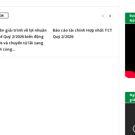
OR
Đạ
Nội
n giải trình về lợi nhuận
Báo cáo tài chính Hợp nhất TCT
uế Quý 2/2026 biến động
Quý 2/2026
% và chuyển từ lãi sang
i cùng...
Ngư
giã