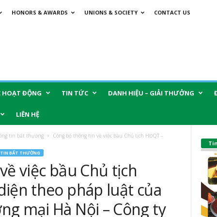
HONORS & AWARDS
UNIONS & SOCIETY
CONTACT US
C HOẠT ĐỘNG
TIN TỨC
DANH HIỆU – GIẢI THƯỞNG
LIÊN HỆ
ông tin bất thường
Công bố thông tin về việc bầu Chủ tịch HĐQT –
Ti
TIN BẤT THƯỜNG
về việc bầu Chủ tịch
diện theo pháp luật của
ng mại Hà Nội – Công ty