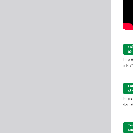
Siế
tử
http:
c107
Câu
sả
https
tieu-
Tọ
bìn