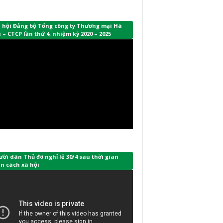
i hội Đảng bộ Tổng công ty Thương mại Hà
 – CTCP lần thứ 4, nhiệm kỳ 2020 – 2025
ời dân Thủ đô nghỉ lễ 30/4 sau thời gian
n cách xã hội