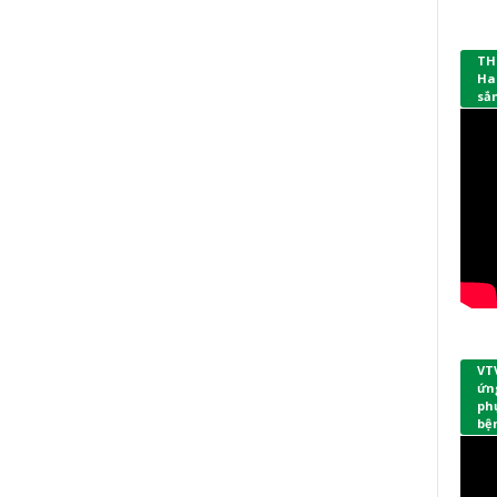
TH
Ha
sắ
VT
ứng
phụ
bệ