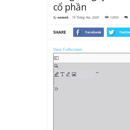
cổ phần
By
namnh
-
19 Tháng Hai, 2020
12955
SHARE
Facebook
Twitte
View Fullscreen