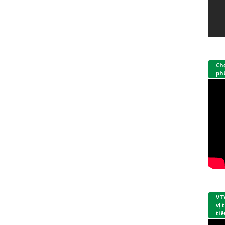
Ch
phò
VT
vị
tiê