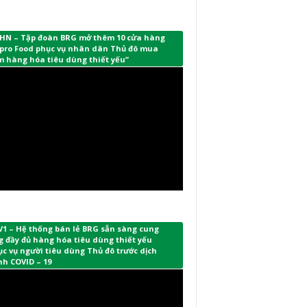
HN – Tập đoàn BRG mở thêm 10 cửa hàng
pro Food phục vụ nhân dân Thủ đô mua
m hàng hóa tiêu dùng thiết yếu”
V1 – Hệ thống bán lẻ BRG sẵn sàng cung
 đầy đủ hàng hóa tiêu dùng thiết yếu
c vụ người tiêu dùng Thủ đô trước dịch
nh COVID – 19