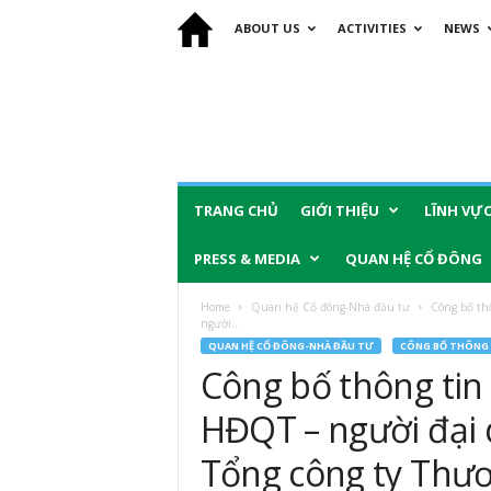
ABOUT US
ACTIVITIES
NEWS
TRANG CHỦ
GIỚI THIỆU
LĨNH VỰ
PRESS & MEDIA
QUAN HỆ CỔ ĐÔNG
Home
Quan hệ Cổ đông-Nhà đầu tư
Công bố th
người...
QUAN HỆ CỔ ĐÔNG-NHÀ ĐẦU TƯ
CÔNG BỐ THÔNG 
Công bố thông tin 
HĐQT – người đại 
Tổng công ty Thươ