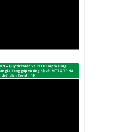
HN – Quỹ từ thiện và PTCĐ Hapro cùng
am gia đóng góp và ủng hộ với MTTQ TP.Hà
 thời dịch Covid – 19