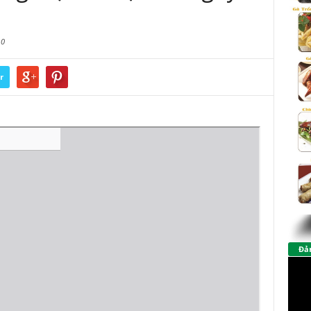
0
r
Đảm