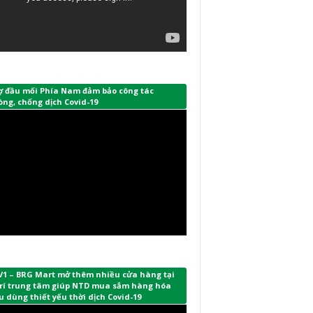
ợ đầu mối Phía Nam đảm bảo công tác
ng, chống dịch Covid-19
V1 – BRG Mart mở thêm nhiều cửa hàng tại
 trí trung tâm giúp NTD mua sắm hàng hóa
u dùng thiết yếu thời dịch Covid-19