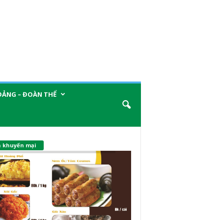
ĐẢNG – ĐOÀN THỂ
n khuyến mại