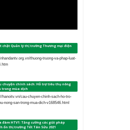
t chặt Quản lý thị trường Thương mại điện
//nhandantv.org.vn/thuong-truong-va-phap-luat-
4.htm
 chuyện chính sách: Hỗ trợ tiêu thụ nông
n trong mùa dịch
://hanoitv.vn/cau-chuyen-chinh-sach-ho-tro-
thu-nong-san-trong-mua-dich-v168546.html
a đàm HTV1: Tăng cường các giải pháp
h ổn thị trường Tết Tân Sửu 2021