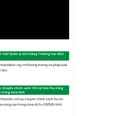
t chặt Quản lý thị trường Thương mại điện
//nhandantv.org.vn/thuong-truong-va-phap-luat-
4.htm
 chuyện chính sách: Hỗ trợ tiêu thụ nông
n trong mùa dịch
://hanoitv.vn/cau-chuyen-chinh-sach-ho-tro-
thu-nong-san-trong-mua-dich-v168546.html