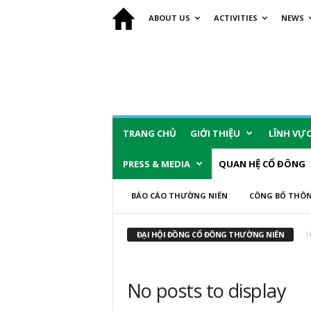
ABOUT US
ACTIVITIES
NEWS
TRANG CHỦ
GIỚI THIỆU
LĨNH VỰ
PRESS & MEDIA
QUAN HỆ CỔ ĐÔNG
BÁO CÁO THƯỜNG NIÊN
CÔNG BỐ THÔN
ĐẠI HỘI ĐỒNG CỔ ĐÔNG THƯỜNG NIÊN
H
No posts to display