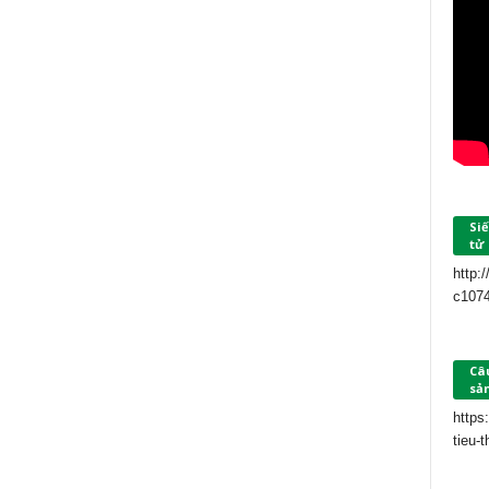
Siế
tử
http:
c107
Câu
sả
https
tieu-