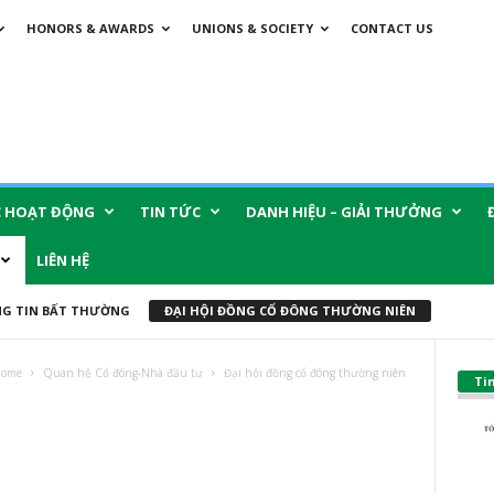
HONORS & AWARDS
UNIONS & SOCIETY
CONTACT US
C HOẠT ĐỘNG
TIN TỨC
DANH HIỆU – GIẢI THƯỞNG
LIÊN HỆ
G TIN BẤT THƯỜNG
ĐẠI HỘI ĐỒNG CỔ ĐÔNG THƯỜNG NIÊN
ome
Quan hệ Cổ đông-Nhà đầu tư
Đại hội đồng cổ đông thường niên
Ti