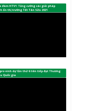
a đàm HTV1: Tăng cường các giải pháp
h ổn thị trường Tết Tân Sửu 2021
ro vinh dự lần thứ 6 liên tiếp đạt Thương
ệu Quốc gia