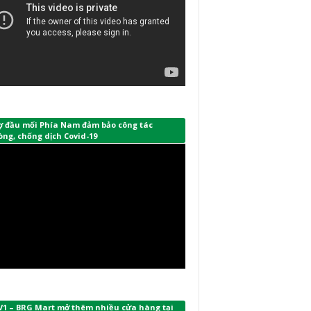
ợ đầu mối Phía Nam đảm bảo công tác
ng, chống dịch Covid-19
V1 – BRG Mart mở thêm nhiều cửa hàng tại