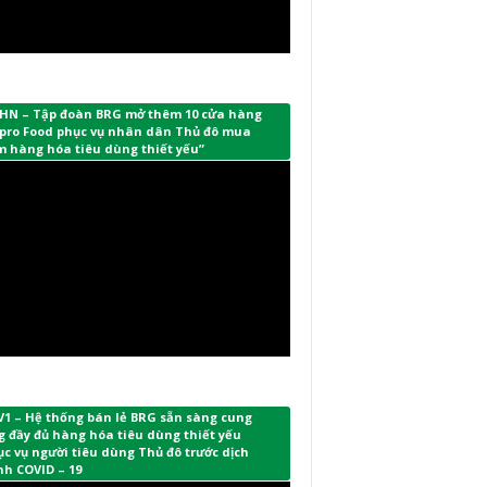
HN – Tập đoàn BRG mở thêm 10 cửa hàng
pro Food phục vụ nhân dân Thủ đô mua
m hàng hóa tiêu dùng thiết yếu”
V1 – Hệ thống bán lẻ BRG sẵn sàng cung
 đầy đủ hàng hóa tiêu dùng thiết yếu
c vụ người tiêu dùng Thủ đô trước dịch
nh COVID – 19