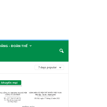
ĐẢNG – ĐOÀN THỂ
7 days popular
n khuyến mại