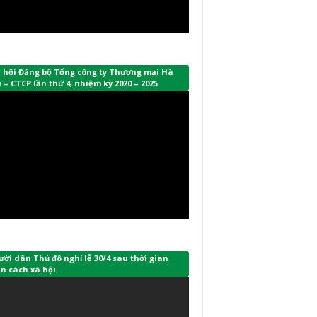
i hội Đảng bộ Tổng công ty Thương mại Hà
 – CTCP lần thứ 4, nhiệm kỳ 2020 – 2025
ời dân Thủ đô nghỉ lễ 30/4 sau thời gian
n cách xã hội