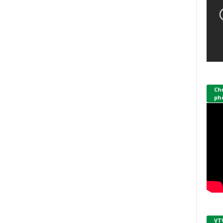
Ch
phò
VT