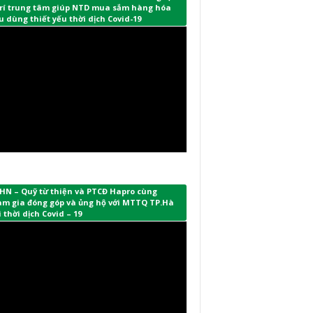
 trí trung tâm giúp NTD mua sắm hàng hóa
u dùng thiết yếu thời dịch Covid-19
HN – Quỹ từ thiện và PTCĐ Hapro cùng
am gia đóng góp và ủng hộ với MTTQ TP.Hà
 thời dịch Covid – 19