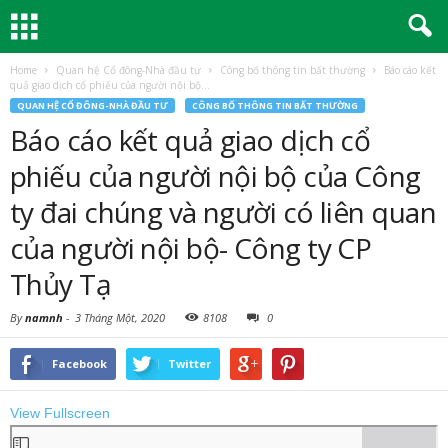
Home
Quan hệ Cổ đông-Nhà đầu tư
Công bố thông tin bất thường
Báo cáo kết
quả giao dịch cổ phiếu của người nội bộ...
QUAN HỆ CỔ ĐÔNG-NHÀ ĐẦU TƯ
CÔNG BỐ THÔNG TIN BẤT THƯỜNG
Báo cáo kết quả giao dịch cổ
phiếu của người nội bộ của Công
ty đai chúng và người có liên quan
của người nội bộ- Công ty CP
Thủy Tạ
By
namnh
-
3 Tháng Một, 2020
8108
0
Facebook
Twitter
View Fullscreen