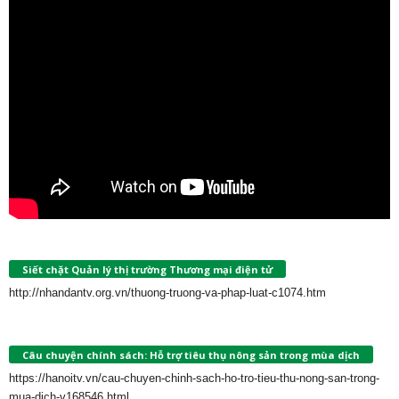
Siết chặt Quản lý thị trường Thương mại điện tử
http://nhandantv.org.vn/thuong-truong-va-phap-luat-c1074.htm
Câu chuyện chính sách: Hỗ trợ tiêu thụ nông sản trong mùa dịch
https://hanoitv.vn/cau-chuyen-chinh-sach-ho-tro-tieu-thu-nong-san-trong-
mua-dich-v168546.html