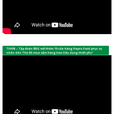
THHN – Tập đoàn BRG mở thêm 10 cửa hàng Hapro Food phục vụ
nhân dân Thủ đô mua sắm hàng hóa tiêu dùng thiết yếu”