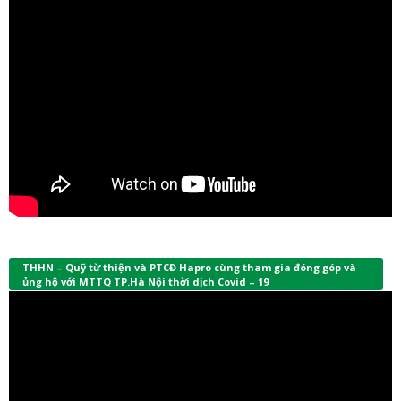
THHN – Quỹ từ thiện và PTCĐ Hapro cùng tham gia đóng góp và
ủng hộ với MTTQ TP.Hà Nội thời dịch Covid – 19