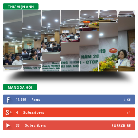
THƯ VIỆN ẢNH
MẠNG XÃ HỘI
11,619
Fans
LIKE
4
Subscribers
+1
33
Subscribers
SUBSCRIBE