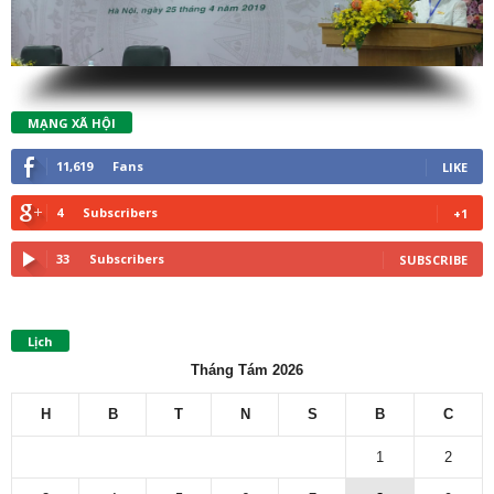
MẠNG XÃ HỘI
11,619
Fans
LIKE
4
Subscribers
+1
33
Subscribers
SUBSCRIBE
Lịch
Tháng Tám 2026
H
B
T
N
S
B
C
1
2