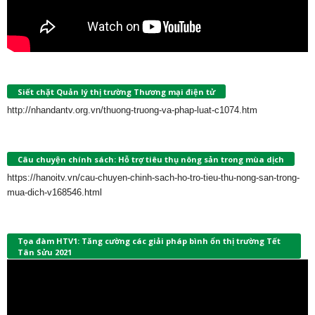
Siết chặt Quản lý thị trường Thương mại điện tử
http://nhandantv.org.vn/thuong-truong-va-phap-luat-c1074.htm
Câu chuyện chính sách: Hỗ trợ tiêu thụ nông sản trong mùa dịch
https://hanoitv.vn/cau-chuyen-chinh-sach-ho-tro-tieu-thu-nong-san-trong-
mua-dich-v168546.html
Tọa đàm HTV1: Tăng cường các giải pháp bình ổn thị trường Tết
Tân Sửu 2021