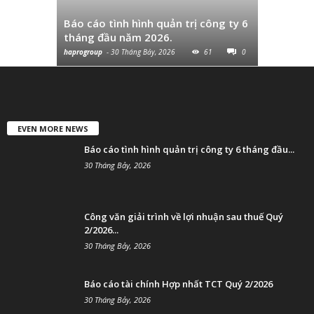
thuế Quý
Báo cáo tình hình quản trị công ty 6
và chuyển
tháng đầu năm 2026.
cùng...
haprogroup
-
30 Tháng Bảy, 2026
61
0
haprogroup
-
EVEN MORE NEWS
Báo cáo tình hình quản trị công ty 6 tháng đầu...
30 Tháng Bảy, 2026
Công văn giải trình về lợi nhuận sau thuế Quý
2/2026...
30 Tháng Bảy, 2026
Báo cáo tài chính Hợp nhất TCT Quý 2/2026
30 Tháng Bảy, 2026