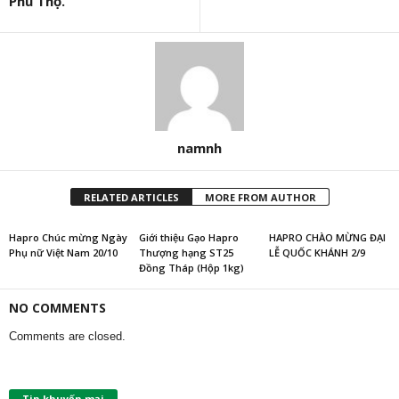
Phú Thọ.
namnh
RELATED ARTICLES
MORE FROM AUTHOR
Hapro Chúc mừng Ngày
Giới thiệu Gạo Hapro
HAPRO CHÀO MỪNG ĐẠI
Phụ nữ Việt Nam 20/10
Thượng hạng ST25
LỄ QUỐC KHÁNH 2/9
Đồng Tháp (Hộp 1kg)
NO COMMENTS
Comments are closed.
Tin khuyến mại