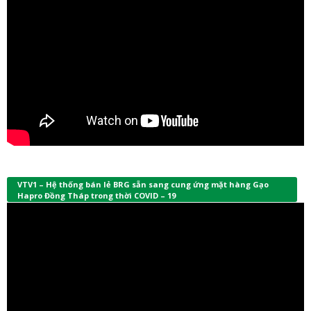
VTV1 – Hệ thống bán lẻ BRG sẵn sang cung ứng mặt hàng Gạo
Hapro Đồng Tháp trong thời COVID – 19