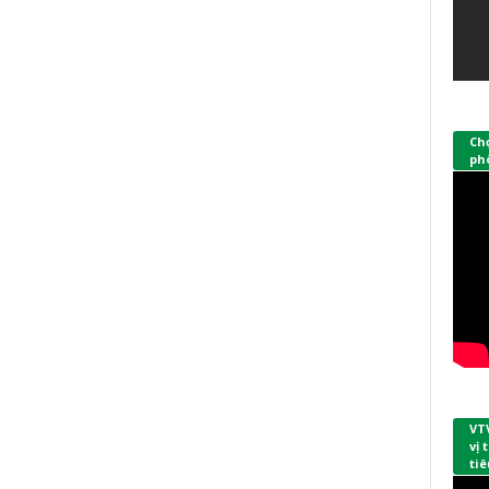
Ch
phò
VT
vị
tiê