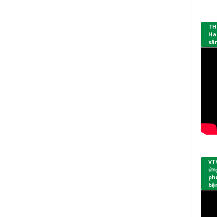
TH
Ha
sắ
VT
ứng
phụ
bệ