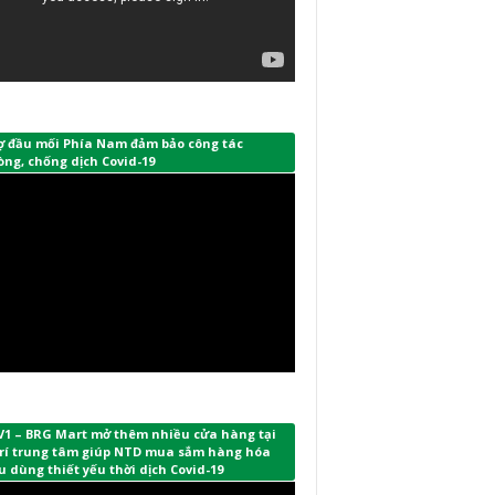
ợ đầu mối Phía Nam đảm bảo công tác
ng, chống dịch Covid-19
V1 – BRG Mart mở thêm nhiều cửa hàng tại
 trí trung tâm giúp NTD mua sắm hàng hóa
u dùng thiết yếu thời dịch Covid-19