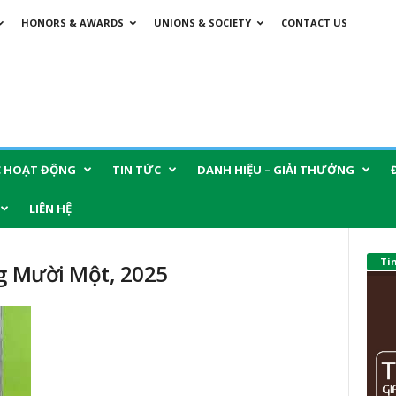
HONORS & AWARDS
UNIONS & SOCIETY
CONTACT US
C HOẠT ĐỘNG
TIN TỨC
DANH HIỆU – GIẢI THƯỞNG
LIÊN HỆ
Ti
ng Mười Một, 2025