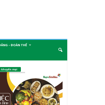
ĐẢNG – ĐOÀN THỂ
n khuyến mại