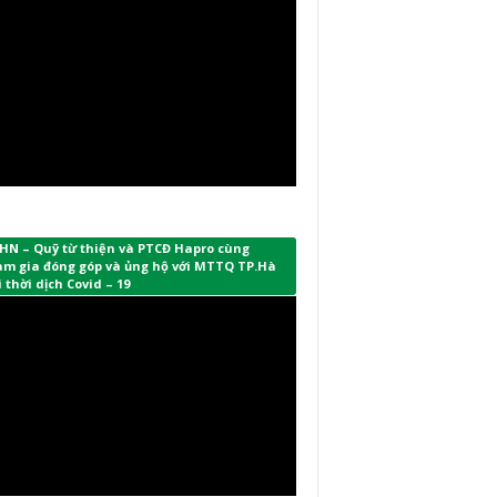
HN – Quỹ từ thiện và PTCĐ Hapro cùng
am gia đóng góp và ủng hộ với MTTQ TP.Hà
 thời dịch Covid – 19