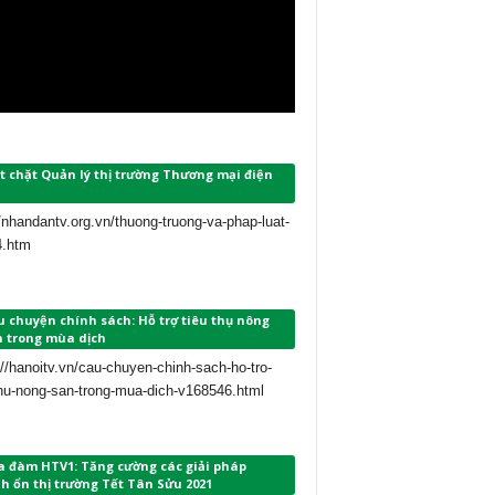
t chặt Quản lý thị trường Thương mại điện
//nhandantv.org.vn/thuong-truong-va-phap-luat-
4.htm
 chuyện chính sách: Hỗ trợ tiêu thụ nông
n trong mùa dịch
://hanoitv.vn/cau-chuyen-chinh-sach-ho-tro-
thu-nong-san-trong-mua-dich-v168546.html
a đàm HTV1: Tăng cường các giải pháp
h ổn thị trường Tết Tân Sửu 2021