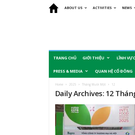
ABOUT US
ACTIVITIES
NEWS
TRANG CHỦ
GIỚI THIỆU
LĨNH VỰ
PRESS & MEDIA
QUAN HỆ CỔ ĐÔNG
Home
2025
Tháng Mười Một
12
Daily Archives: 12 Thá