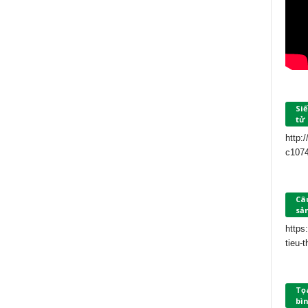
Siế
tử
http:
c107
Câu
sả
https
tieu-
Tọ
bìn