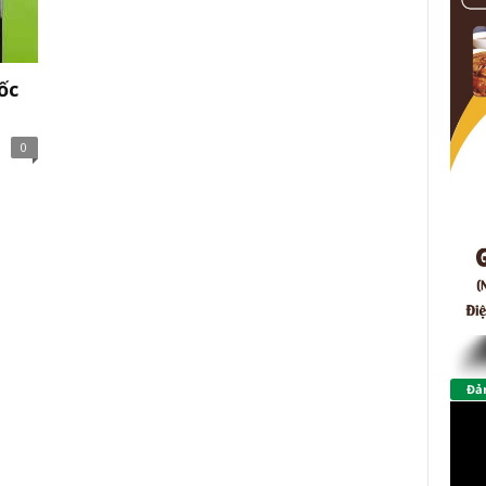
ốc
0
Đảm