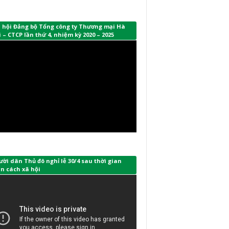
i hội Đảng bộ Tổng công ty Thương mại Hà
 – CTCP lần thứ 4, nhiệm kỳ 2020 – 2025
ời dân Thủ đô nghỉ lễ 30/4 sau thời gian
n cách xã hội