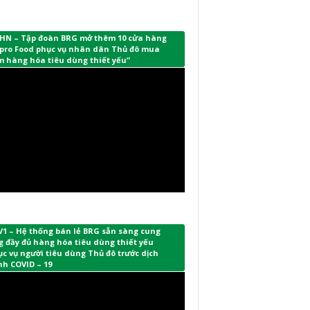
HN – Tập đoàn BRG mở thêm 10 cửa hàng
pro Food phục vụ nhân dân Thủ đô mua
m hàng hóa tiêu dùng thiết yếu”
V1 – Hệ thống bán lẻ BRG sẵn sàng cung
 đầy đủ hàng hóa tiêu dùng thiết yếu
c vụ người tiêu dùng Thủ đô trước dịch
nh COVID – 19