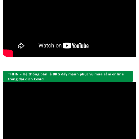
THHN – Hệ thống bán lẻ BRG đẩy mạnh phục vụ mua sắm online
trong đại dịch Covid