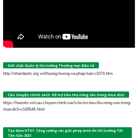
Siết chặt Quản lý thị trường Thương mại điện tử
http://nhandantv.org.vn/thuong-truong-va-phap-luat-c1074.htm
Câu chuyện chính sách: Hỗ trợ tiêu thụ nông sản trong mùa dịch
https://hanoitv.vn/cau-chuyen-chinh-sach-ho-tro-tieu-thu-nong-san-trong-
mua-dich-v168546.html
Tọa đàm HTV1: Tăng cường các giải pháp bình ổn thị trường Tết
Tân Sửu 2021