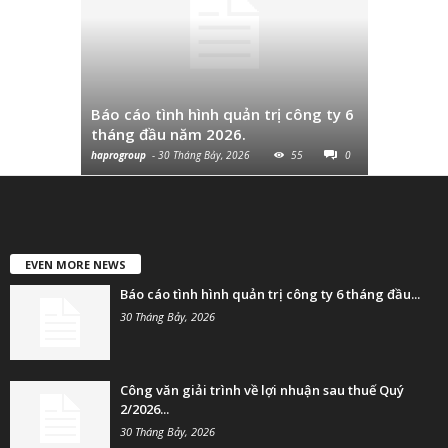
Công văn 
thuế Quý
Báo cáo tình hình quản trị công ty 6
và chuyển
tháng đầu năm 2026.
cùng...
haprogroup
-
30 Tháng Bảy, 2026
55
0
haprogroup
-
EVEN MORE NEWS
Báo cáo tình hình quản trị công ty 6 tháng đầu...
30 Tháng Bảy, 2026
Công văn giải trình về lợi nhuận sau thuế Quý
2/2026...
30 Tháng Bảy, 2026