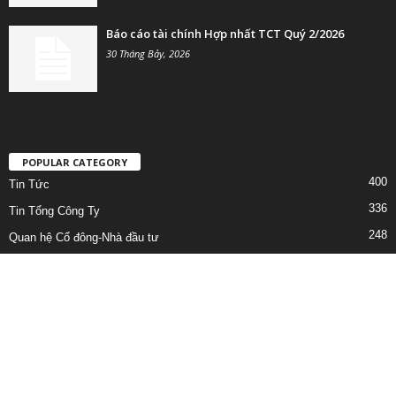
Báo cáo tài chính Hợp nhất TCT Quý 2/2026
30 Tháng Bảy, 2026
POPULAR CATEGORY
400
Tin Tức
336
Tin Tổng Công Ty
248
Quan hệ Cổ đông-Nhà đầu tư
222
Lịch công tác
158
Công bố thông tin bất thường
96
Bản Tin
92
BÁO CÁO TÀI CHÍNH HỢP NHẤT TỔNG CÔNG TY