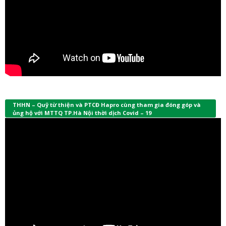
THHN – Quỹ từ thiện và PTCĐ Hapro cùng tham gia đóng góp và
ủng hộ với MTTQ TP.Hà Nội thời dịch Covid – 19