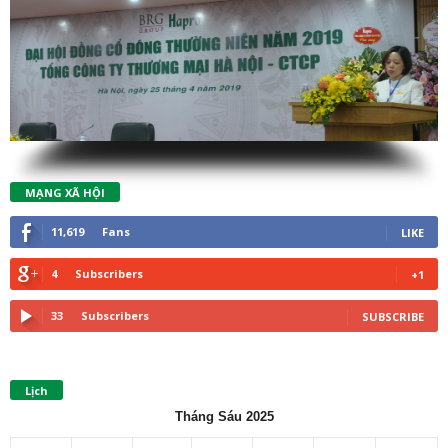
MẠNG XÃ HỘI
11,619
Fans
LIKE
4
Subscribers
+1
33
Subscribers
SUBSCRIBE
Lịch
Tháng Sáu 2025