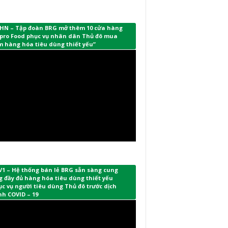
HN – Tập đoàn BRG mở thêm 10 cửa hàng
pro Food phục vụ nhân dân Thủ đô mua
m hàng hóa tiêu dùng thiết yếu”
V1 – Hệ thống bán lẻ BRG sẵn sàng cung
 đầy đủ hàng hóa tiêu dùng thiết yếu
c vụ người tiêu dùng Thủ đô trước dịch
nh COVID – 19