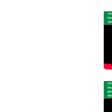
TH
Ha
sắ
VT
ứng
phụ
bệ