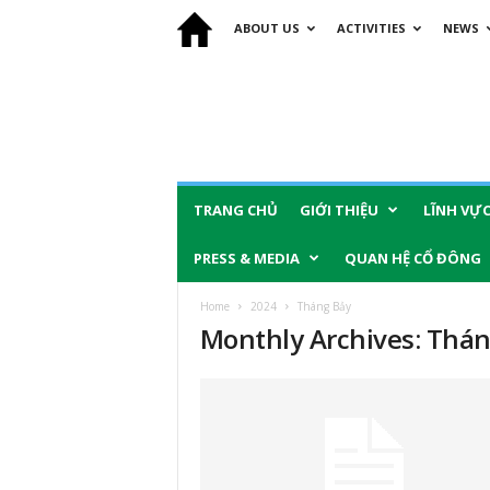
ABOUT US
ACTIVITIES
NEWS
TRANG CHỦ
GIỚI THIỆU
LĨNH VỰ
PRESS & MEDIA
QUAN HỆ CỔ ĐÔNG
Home
2024
Tháng Bảy
Monthly Archives: Thán