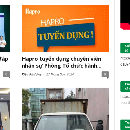
Siế
tử
đáp
Hapro tuyển dụng chuyên viên
http:
nhân sự Phòng Tổ chức hành...
c107
0
Kiều Phương
-
23 Tháng Bảy, 2024
0
Câu
sả
https
tieu-
Tọ
bìn