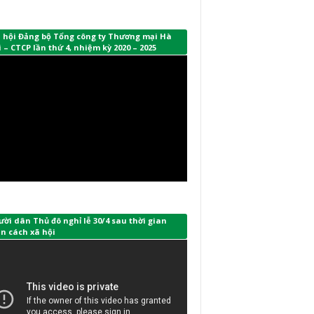
i hội Đảng bộ Tổng công ty Thương mại Hà
 – CTCP lần thứ 4, nhiệm kỳ 2020 – 2025
ời dân Thủ đô nghỉ lễ 30/4 sau thời gian
n cách xã hội