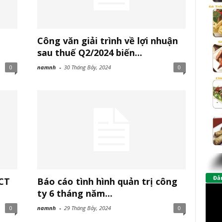
Công văn giải trình về lợi nhuận
sau thuế Q2/2024 biến...
0
namnh
-
30 Tháng Bảy, 2024
0
Đảm
TCT
Báo cáo tình hình quản trị công
ty 6 tháng năm...
0
namnh
-
29 Tháng Bảy, 2024
0