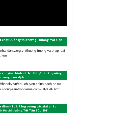
t chặt Quản lý thị trường Thương mại điện
//nhandantv.org.vn/thuong-truong-va-phap-luat-
4.htm
 chuyện chính sách: Hỗ trợ tiêu thụ nông
n trong mùa dịch
://hanoitv.vn/cau-chuyen-chinh-sach-ho-tro-
thu-nong-san-trong-mua-dich-v168546.html
a đàm HTV1: Tăng cường các giải pháp
h ổn thị trường Tết Tân Sửu 2021