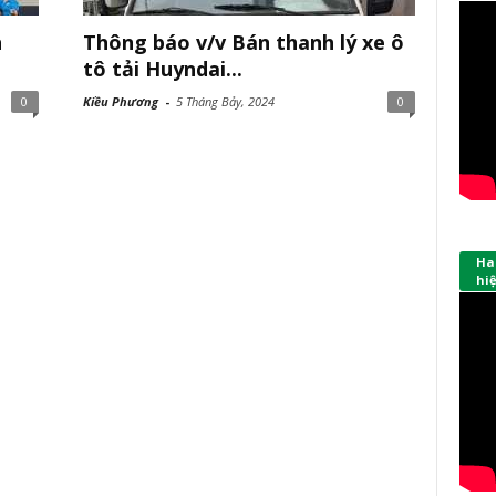
h
Thông báo v/v Bán thanh lý xe ô
tô tải Huyndai...
0
Kiều Phương
-
5 Tháng Bảy, 2024
0
Hap
hi