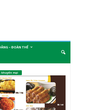
ĐẢNG – ĐOÀN THỂ
n khuyến mại