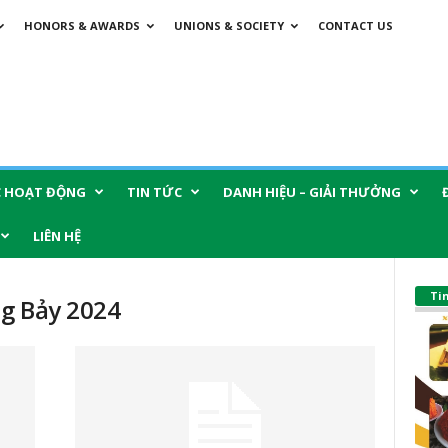
HONORS & AWARDS
UNIONS & SOCIETY
CONTACT US
C HOẠT ĐỘNG
TIN TỨC
DANH HIỆU – GIẢI THƯỞNG
LIÊN HỆ
Ti
g Bảy 2024