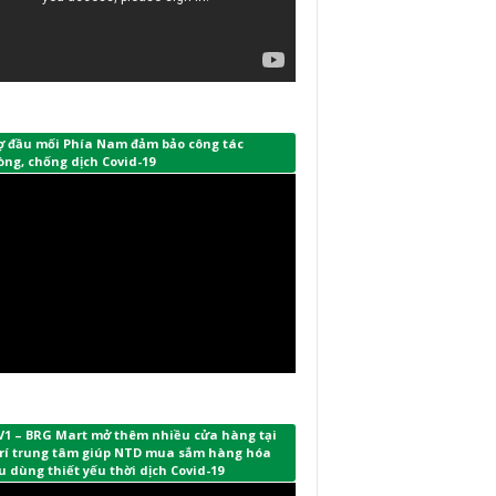
ợ đầu mối Phía Nam đảm bảo công tác
ng, chống dịch Covid-19
V1 – BRG Mart mở thêm nhiều cửa hàng tại
 trí trung tâm giúp NTD mua sắm hàng hóa
u dùng thiết yếu thời dịch Covid-19