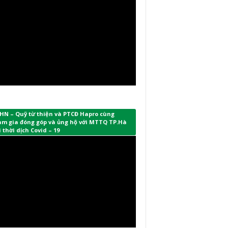
HN – Quỹ từ thiện và PTCĐ Hapro cùng
am gia đóng góp và ủng hộ với MTTQ TP.Hà
 thời dịch Covid – 19