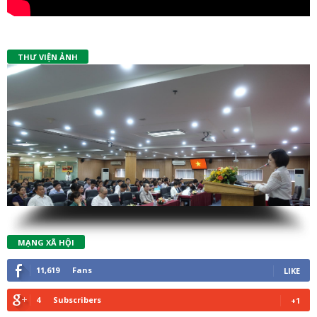
THƯ VIỆN ẢNH
MẠNG XÃ HỘI
11,619
Fans
LIKE
4
Subscribers
+1