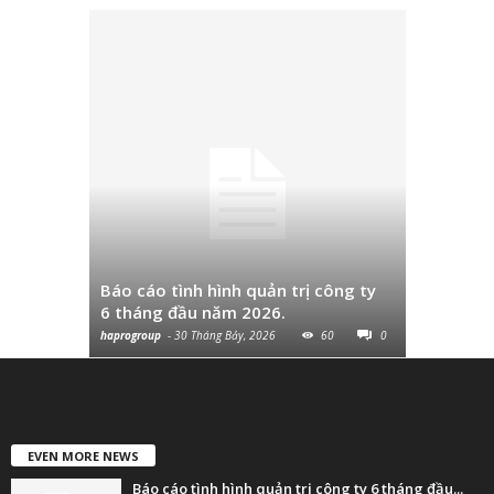
Công văn 
sau thuế
Báo cáo tình hình quản trị công ty
hơn 10% v
6 tháng đầu năm 2026.
so với cùn
haprogroup
-
30 Tháng Bảy, 2026
60
0
haprogroup
-
EVEN MORE NEWS
Báo cáo tình hình quản trị công ty 6 tháng đầu...