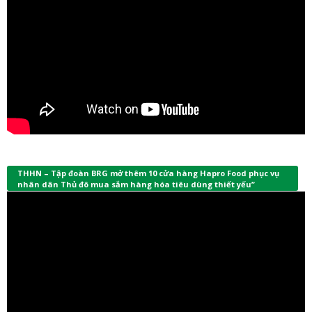
THHN – Tập đoàn BRG mở thêm 10 cửa hàng Hapro Food phục vụ
nhân dân Thủ đô mua sắm hàng hóa tiêu dùng thiết yếu”