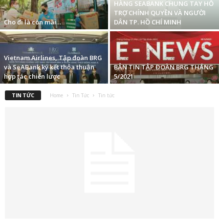
HÀNG SEABANK CHUNG TAY HỖ
TRỢ CHÍNH QUYỀN VÀ NGƯỜI
Cho đi là còn mãi…
DÂN TP. HỒ CHÍ MINH
Vietnam Airlines, Tập đoàn BRG
và SeABank ký kết thỏa thuận
BẢN TIN TẬP ĐOÀN BRG THÁNG
hợp tác chiến lược
5/2021
TIN TỨC
Home
Tin Tức
Tin tức