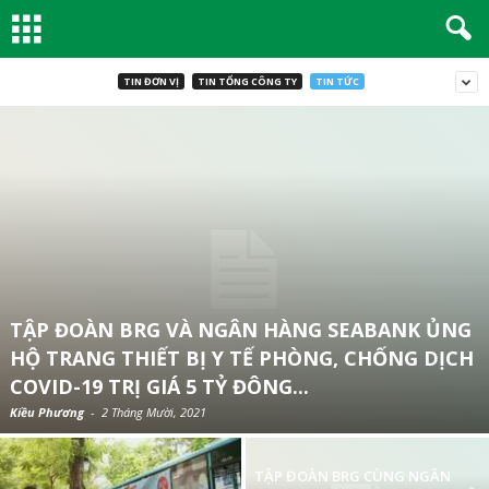
TIN ĐƠN VỊ
TIN TỔNG CÔNG TY
TIN TỨC
TẬP ĐOÀN BRG VÀ NGÂN HÀNG SEABANK ỦNG
HỘ TRANG THIẾT BỊ Y TẾ PHÒNG, CHỐNG DỊCH
COVID-19 TRỊ GIÁ 5 TỶ ĐÔNG...
Kiều Phương
-
2 Tháng Mười, 2021
TẬP ĐOÀN BRG CÙNG NGÂN