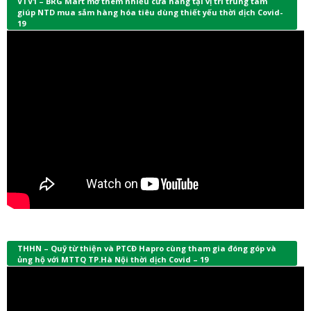
VTV1 – BRG Mart mở thêm nhiều cửa hàng tại vị trí trung tâm
giúp NTD mua sắm hàng hóa tiêu dùng thiết yếu thời dịch Covid-
19
THHN – Quỹ từ thiện và PTCĐ Hapro cùng tham gia đóng góp và
ủng hộ với MTTQ TP.Hà Nội thời dịch Covid – 19