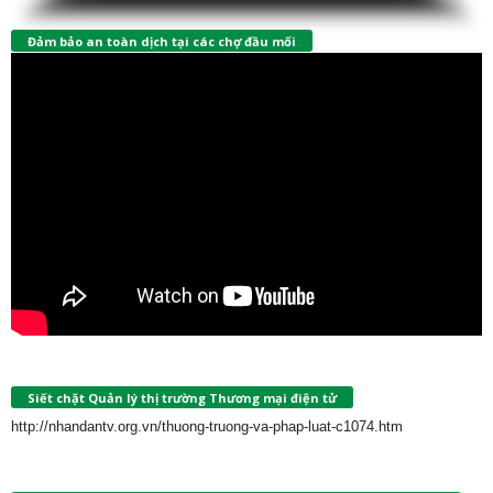
Đảm bảo an toàn dịch tại các chợ đầu mối
Siết chặt Quản lý thị trường Thương mại điện tử
http://nhandantv.org.vn/thuong-truong-va-phap-luat-c1074.htm