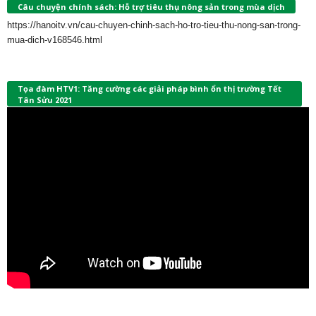
Câu chuyện chính sách: Hỗ trợ tiêu thụ nông sản trong mùa dịch
https://hanoitv.vn/cau-chuyen-chinh-sach-ho-tro-tieu-thu-nong-san-trong-
mua-dich-v168546.html
Tọa đàm HTV1: Tăng cường các giải pháp bình ổn thị trường Tết
Tân Sửu 2021