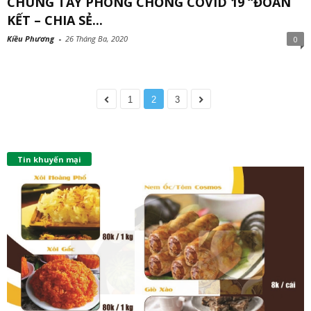
CHUNG TAY PHÒNG CHỐNG COVID 19 “ĐOÀN
KẾT – CHIA SẺ...
Kiều Phương
-
26 Tháng Ba, 2020
0
1
2
3
Tin khuyến mại