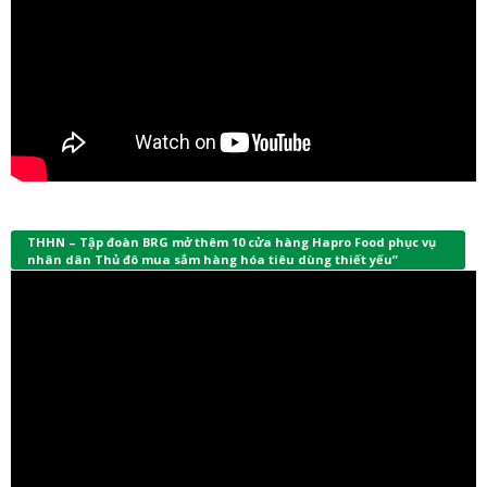
THHN – Tập đoàn BRG mở thêm 10 cửa hàng Hapro Food phục vụ
nhân dân Thủ đô mua sắm hàng hóa tiêu dùng thiết yếu”