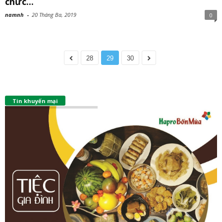
chức...
namnh
-
20 Tháng Ba, 2019
0
28
29
30
Tin khuyến mại