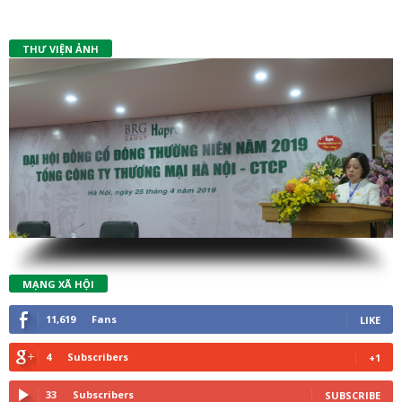
THƯ VIỆN ẢNH
MẠNG XÃ HỘI
11,619
Fans
LIKE
4
Subscribers
+1
33
Subscribers
SUBSCRIBE