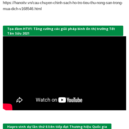
https://hanoitv.vn/cau-chuyen-chinh-sach-ho-tro-tieu-thu-nong-san-trong-
mua-dich-v168546.html
Tọa đàm HTV1: Tăng cường các giải pháp bình ổn thị trường Tết
Tân Sửu 2021
Hapro vinh dự lần thứ 6 liên tiếp đạt Thương hiệu Quốc gia