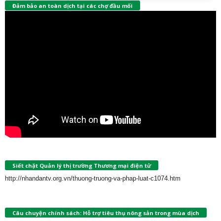
Đảm bảo an toàn dịch tại các chợ đầu mối
Siết chặt Quản lý thị trường Thương mại điện tử
http://nhandantv.org.vn/thuong-truong-va-phap-luat-c1074.htm
Câu chuyện chính sách: Hỗ trợ tiêu thụ nông sản trong mùa dịch