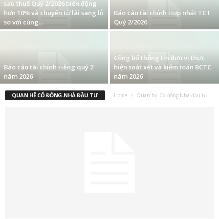
sau thuế Quý 2/2026 biến động
hơn 10% và chuyển từ lãi sang lỗ
Báo cáo tài chính Hợp nhất TCT
so với cùng...
Quý 2/2026
Công bố thông tin đơn vị thực
Báo cáo tài chính riêng quý 2
hiện soát xét và kiểm toán BCTC
năm 2026
năm 2026
QUAN HỆ CỔ ĐÔNG-NHÀ ĐẦU TƯ
Home
Quan hệ Cổ đông-Nhà đầu tư