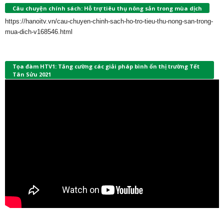
Câu chuyện chính sách: Hỗ trợ tiêu thụ nông sản trong mùa dịch
https://hanoitv.vn/cau-chuyen-chinh-sach-ho-tro-tieu-thu-nong-san-trong-
mua-dich-v168546.html
Tọa đàm HTV1: Tăng cường các giải pháp bình ổn thị trường Tết
Tân Sửu 2021