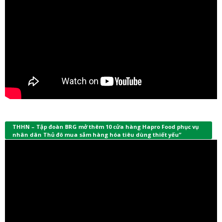
THHN – Tập đoàn BRG mở thêm 10 cửa hàng Hapro Food phục vụ
nhân dân Thủ đô mua sắm hàng hóa tiêu dùng thiết yếu”