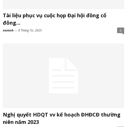
Tài liệu phục vụ cuộc họp Đại hội đồng cổ
đông...
namnh
-
8 Tháng Tư, 2025
0
Nghị quyết HDQT vv kế hoạch ĐHĐCĐ thường
niên năm 2023