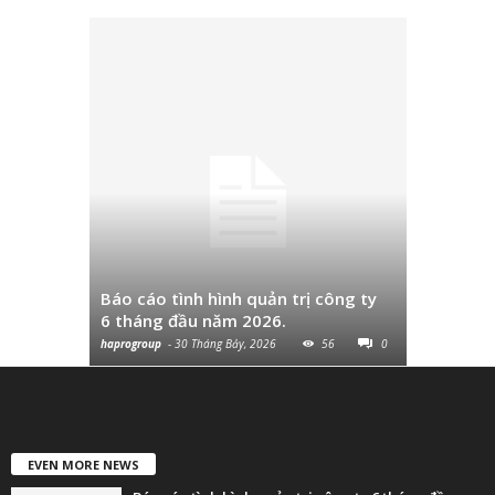
Công văn 
sau thuế
Báo cáo tình hình quản trị công ty
hơn 10% v
6 tháng đầu năm 2026.
so với cùn
haprogroup
-
30 Tháng Bảy, 2026
56
0
haprogroup
-
EVEN MORE NEWS