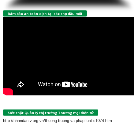
Đảm bảo an toàn dịch tại các chợ đầu mối
Siết chặt Quản lý thị trường Thương mại điện tử
http://nhandantv.org.vn/thuong-truong-va-phap-luat-c1074.htm