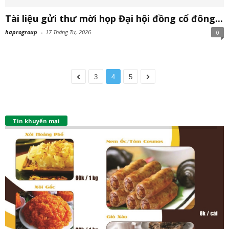
Tài liệu gửi thư mời họp Đại hội đồng cổ đông...
haprogroup
-
17 Tháng Tư, 2026
0
3
4
5
Tin khuyến mại