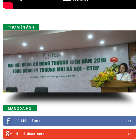
THƯ VIỆN ẢNH
MẠNG XÃ HỘI
11,619
Fans
LIKE
4
Subscribers
+1