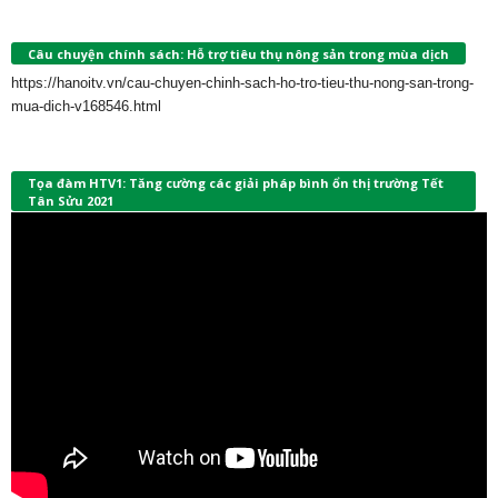
Câu chuyện chính sách: Hỗ trợ tiêu thụ nông sản trong mùa dịch
https://hanoitv.vn/cau-chuyen-chinh-sach-ho-tro-tieu-thu-nong-san-trong-
mua-dich-v168546.html
Tọa đàm HTV1: Tăng cường các giải pháp bình ổn thị trường Tết
Tân Sửu 2021