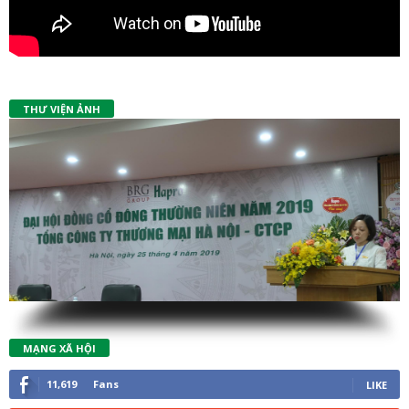
THƯ VIỆN ẢNH
MẠNG XÃ HỘI
11,619
Fans
LIKE