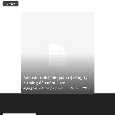
« Th7
Công văn 
sau thuế
Báo cáo tình hình quản trị công ty
hơn 10% v
6 tháng đầu năm 2026.
so với cùn
haprogroup
-
30 Tháng Bảy, 2026
55
0
haprogroup
-