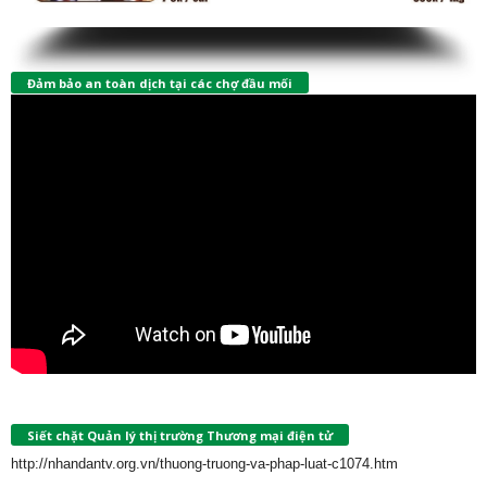
Đảm bảo an toàn dịch tại các chợ đầu mối
Siết chặt Quản lý thị trường Thương mại điện tử
http://nhandantv.org.vn/thuong-truong-va-phap-luat-c1074.htm