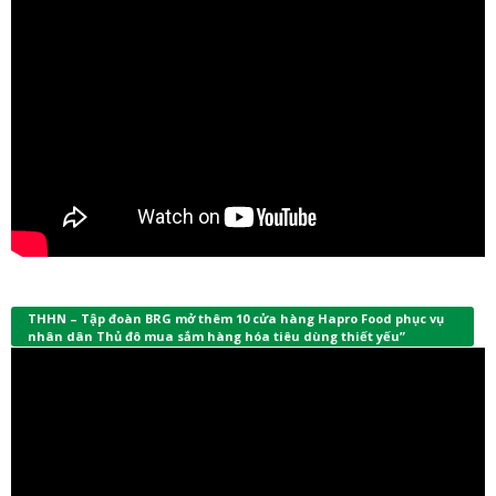
THHN – Tập đoàn BRG mở thêm 10 cửa hàng Hapro Food phục vụ
nhân dân Thủ đô mua sắm hàng hóa tiêu dùng thiết yếu”